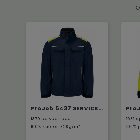
O
ProJob 5437 SERVICE VEST KATOEN
1379
op voorraad
1681
o
100% katoen 320g/m²
100% 