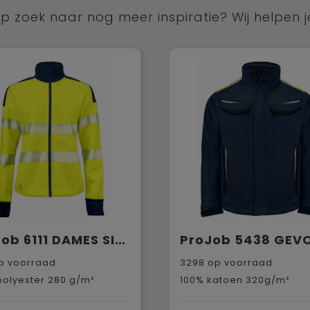
p zoek naar nog meer inspiratie? Wij helpen j
ProJob 6111 DAMES SIGNALISATIESWEATER EN ISO 20471 KLASSE 3/2
p voorraad
3298
op voorraad
polyester 280 g/m²
100% katoen 320g/m²