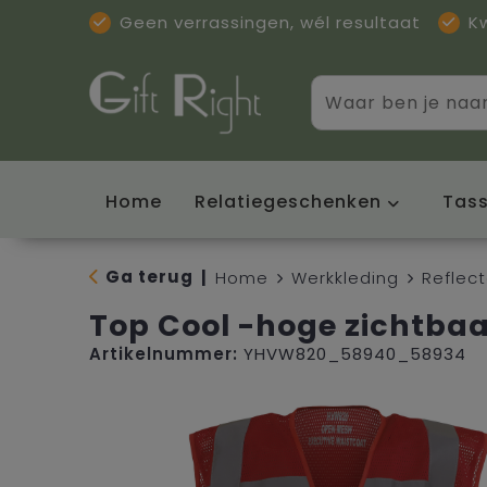
Geen verrassingen, wél resultaat
K
Home
Relatiegeschenken
Tas
Ga terug
|
Home
Werkkleding
Reflec
Top Cool -hoge zichtbaa
Artikelnummer:
YHVW820_58940_58934