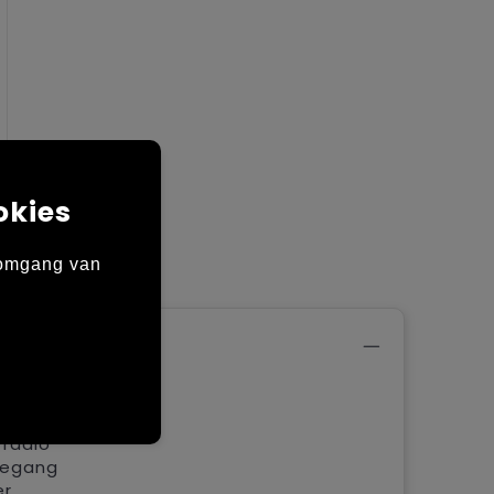
okies
 omgang van
ouders.
 radio
oegang
er