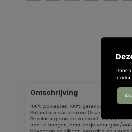
Dez
Door o
produc
Omschrijving
100% polyester. 100% gerecycled polyes
Reflecterende stroken (5 cm breed) rond
Ritssluiting aan de voorkant. Bestaande
aan te hangen, borstzakje voor gsm/wal
bovenaan en zijkant, penzakje en sleutel