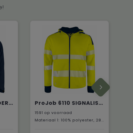
e!
ProJob 5438 GEVOERDE SERVICE VEST KATOEN
ProJob 6110 SIGNALISATIEHOODIE EN ISO 20471 KLASSE 3
1591
op voorraad
Materiaal 1: 100% polyester, 280 g/m² Materiaal 2: 90% nylon, 10% spandex