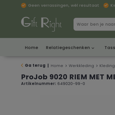
Geen verrassingen, wél resultaat
K
Home
Relatiegeschenken
Tas
Ga terug
|
Home
Werkkleding
Kledin
ProJob 9020 RIEM MET M
Artikelnummer:
649020-99-0