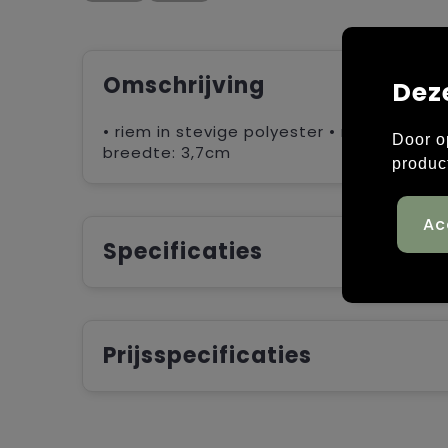
Omschrijving
Dez
• riem in stevige polyester • metalen ge
Door o
breedte: 3,7cm
produc
Specificaties
Prijsspecificaties