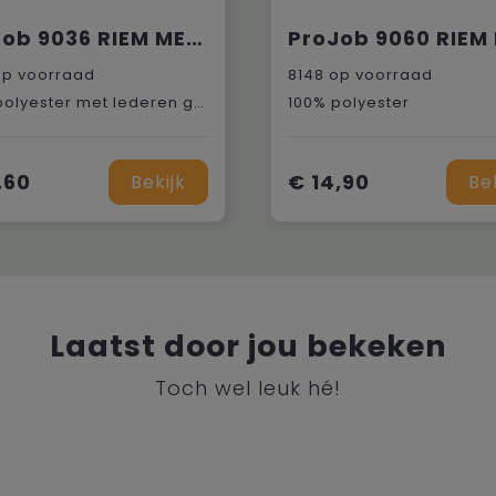
ProJob 9036 RIEM MET VELCRO SLUITING
p voorraad
8148
op voorraad
100% polyester met lederen gesp
100% polyester
,60
€ 14,90
Bekijk
Be
Laatst door jou bekeken
Toch wel leuk hé!