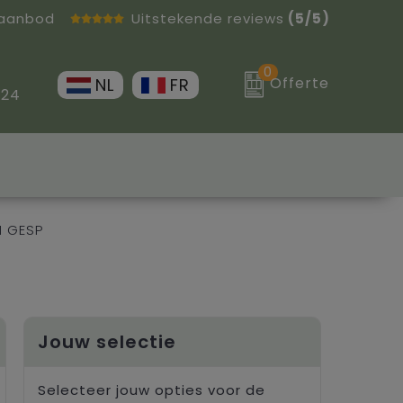
 aanbod
Uitstekende reviews
(5/5)
0
Offerte
NL
FR
 24
N GESP
Jouw selectie
Selecteer jouw opties voor de