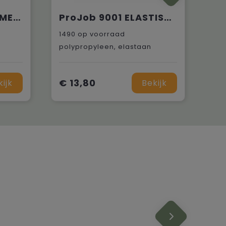
ProJob 9060 RIEM MET PLASTIEK GESP
ProJob 9001 ELASTISCHE RIEM MET PROJOB LOGO
1490
op voorraad
polypropyleen, elastaan
€ 13,80
kijk
Bekijk