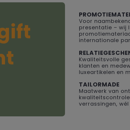
PROMOTIEMATE
Voor naambekendh
gift
presentatie – wij
promotiemateriaal
internationale par
ht
RELATIEGESCHE
Kwaliteitsvolle 
klanten en medew
luxeartikelen en 
TAILORMADE
Maatwerk van ont
kwaliteitscontrole
verrassingen, wél 