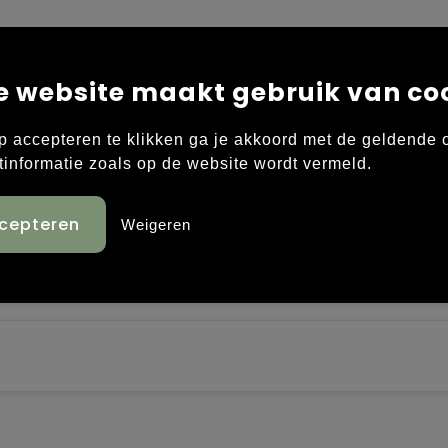
e website maakt gebruik van co
sp met flessenopener aan de binnenzijde • lengte: 12
p accepteren te klikken ga je akkoord met de geldende
tinformatie zoals op de website wordt vermeld.
Weigeren