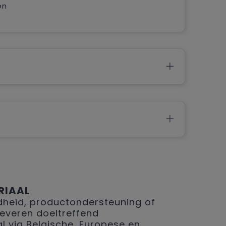
en
RIAAL
eid, productondersteuning of
 leveren doeltreffend
 via Belgische, Europese en