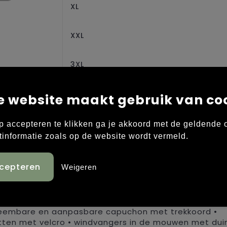
XL
XXL
3XL
4XL
e website maakt gebruik van co
p accepteren te klikken ga je akkoord met de geldende
tinformatie zoals op de website wordt vermeld.
Weigeren
are binnenjas • buitenjas met een 2-wegritssluiting 
Deze kan afgesloten worden met drukknopen • reflect
rdichte ritssluitingen waarvan de linkse met een lus v
fneembare en aanpasbare capuchon met trekkoord •
ten met velcro • windvangers in de mouwen met dui