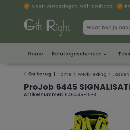
Geen verrassingen, wél resultaat
K
Home
Relatiegeschenken
Tas
Ga terug
|
Home
Werkkleding
Jassen
ProJob 6445 SIGNALISATI
Artikelnummer:
646445-10-3