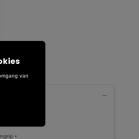
okies
 omgang van
aan de
erende
oor
mgrip •