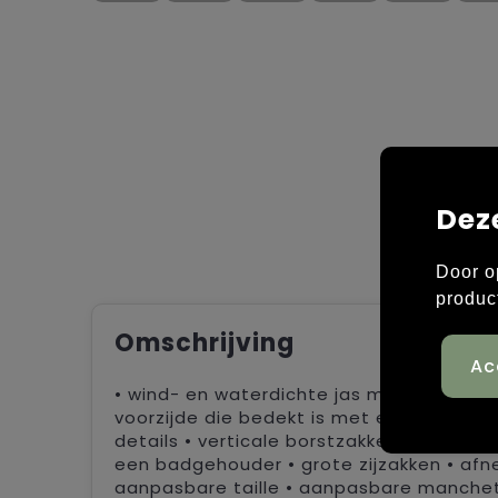
Dez
Door o
produc
Omschrijving
• wind- en waterdichte jas met uitneemb
voorzijde die bedekt is met een flap • 
details • verticale borstzakken met wate
een badgehouder • grote zijzakken • a
aanpasbare taille • aanpasbare manchet