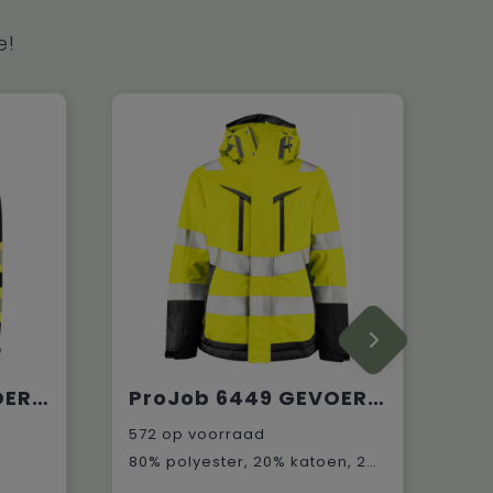
e!
ProJob 6446 GEVOERDE SIGNALISATIEJAS EN ISO 20471 KLASSE 1
ProJob 6449 GEVOERDE SIGNALISATIEJAS DAMES EN ISO 20471 KLASSE 2/3
572
op voorraad
80% polyester, 20% katoen, 245 g/m²