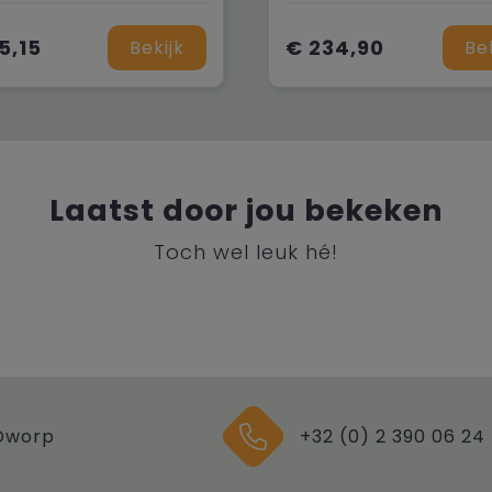
5,15
€ 234,90
Bekijk
Be
Laatst door jou bekeken
Toch wel leuk hé!
Dworp
+32 (0) 2 390 06 24