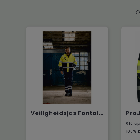
O
Veiligheidsjas Fontaine
610
op
100% 