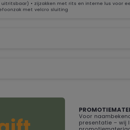
uitritsbaar) • zijzakken met rits en interne lus voor e
efoonzak met velcro sluiting
PROMOTIEMATE
Voor naambekendh
gift
presentatie – wij
promotiemateriaal