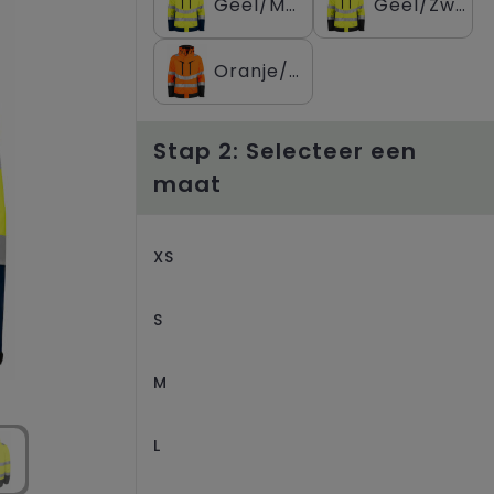
Geel/Marine
Geel/Zwart
Oranje/Zwart
Stap 2: Selecteer een
maat
XS
S
M
L