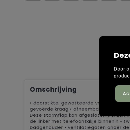
Dez
Door o
produc
Omschrijving
• doorstikte, gewatteerde voering • win
gevoerde kraag • afneembare capuchon • r
Deze stormflap kan afgesloten worden m
de linker met telefoonzakje binnenin • t
badgehouder • ventilatiegaten onder de 