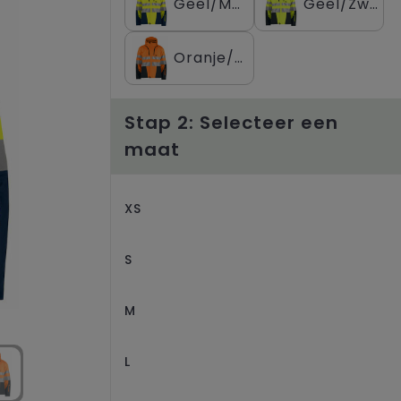
Geel/Marine
Geel/Zwart
Oranje/Zwart
Stap 2: Selecteer een
maat
XS
S
M
L