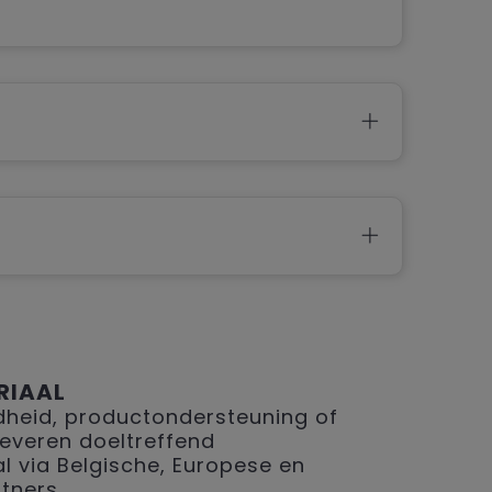
RIAAL
eid, productondersteuning of
 leveren doeltreffend
 via Belgische, Europese en
tners.