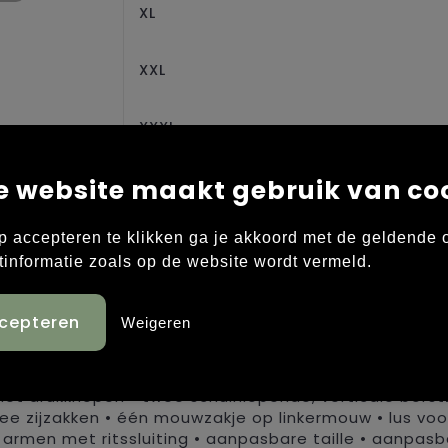
XL
XXL
XXXL
e website maakt gebruik van co
4XL
p accepteren te klikken ga je akkoord met de geldende
tinformatie zoals op de website wordt vermeld.
Weigeren
d- en waterafstotend en ademende softshell • met f
itssluiting aan de voorzijde die bedekt is met een f
et drukknopen • twee schuinlopende, verticale borst
wee zijzakken • één mouwzakje op linkermouw • lus voo
armen met ritssluiting • aanpasbare taille • aanpasb