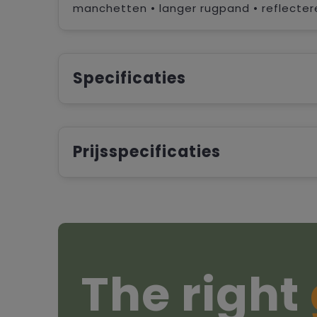
manchetten • langer rugpand • reflecte
Specificaties
Prijsspecificaties
The right