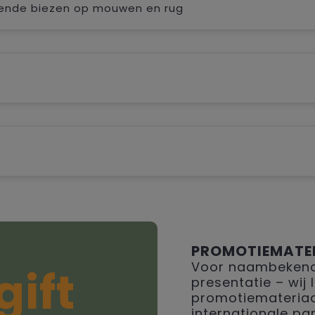
rende biezen op mouwen en rug
PROMOTIEMATE
Voor naambekendh
gift
presentatie – wij
promotiemateriaal
internationale par