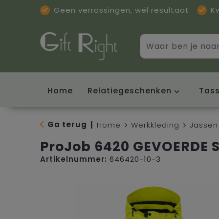
Geen verrassingen, wél resultaat
K
Home
Relatiegeschenken
Tas
Ga terug
|
Home
Werkkleding
Jassen
ProJob 6420 GEVOERDE S
Artikelnummer:
646420-10-3