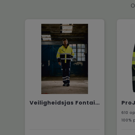
O
Veiligheidsjas Fontaine
610
op
100% 