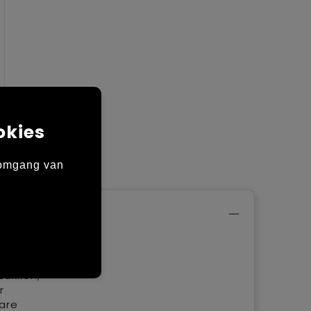
okies
 omgang van
leece
lap •
zakken,
r
are