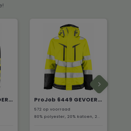
e!
ProJob 6446 GEVOERDE SIGNALISATIEJAS EN ISO 20471 KLASSE 1
ProJob 6449 GEVOERDE SIGNALISATIEJAS DAMES EN ISO 20471 KLASSE 2/3
572
op voorraad
80% polyester, 20% katoen, 245 g/m²