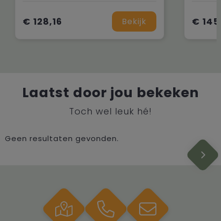
€ 128,16
€ 145
Bekijk
Laatst door jou bekeken
Toch wel leuk hé!
Geen resultaten gevonden.