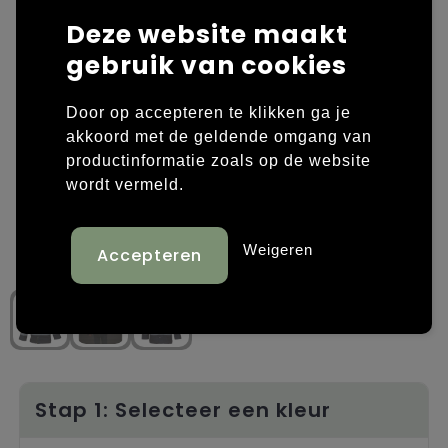
Deze website maakt
Laptop hoezen en tassen
Overige kleding
gebruik van cookies
Overige tassen
Polo's
Door op accepteren te klikken ga je
Papieren tassen
Sweaters bedrukken
akkoord met de geldende omgang van
productinformatie zoals op de website
Promotietassen
T-shirts bedrukken
wordt vermeld.
Reistassen
Vesten bedrukken
Weigeren
Rugzakken
Schoenen bedrukken
Schoudertassen
Strandtassen
Tassen voor sport
Stap 1: Selecteer een kleur