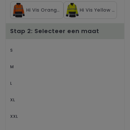
Trolleys
Hi Vis Orange / Navy
Hi Vis Yellow / Navy
Stap 2: Selecteer een maat
S
M
L
XL
XXL