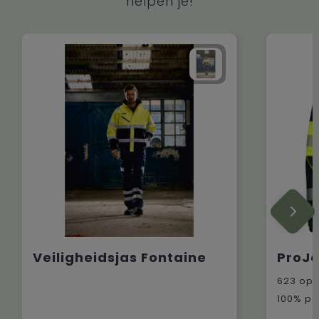
helpen je!
Veiligheidsjas Fontaine
623
op 
100% po