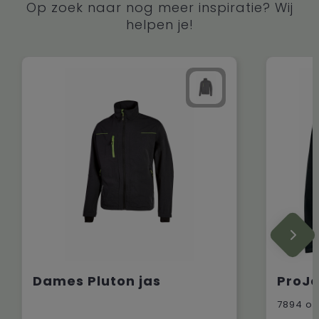
Op zoek naar nog meer inspiratie? Wij
helpen je!
Dames Pluton jas
7894
op