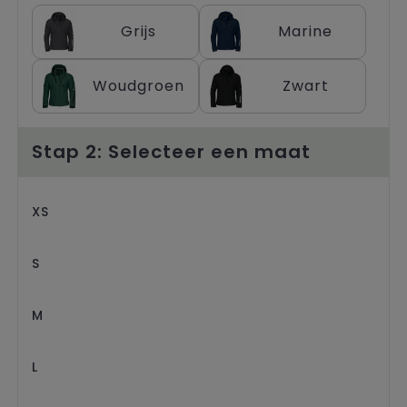
Trolleys
Grijs
Marine
Woudgroen
Zwart
Stap 2: Selecteer een maat
XS
S
M
L