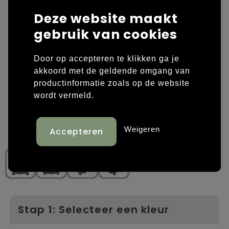
Deze website maakt
Laptop hoezen en tassen
Overige kleding
gebruik van cookies
Overige tassen
Polo's
Door op accepteren te klikken ga je
Papieren tassen
Sweaters bedrukken
akkoord met de geldende omgang van
productinformatie zoals op de website
Promotietassen
T-shirts bedrukken
wordt vermeld.
Reistassen
Vesten bedrukken
Weigeren
Rugzakken
Schoenen bedrukken
Schoudertassen
Strandtassen
Tassen voor sport
Stap 1: Selecteer een kleur