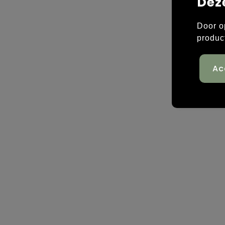
Dez
Door o
produc