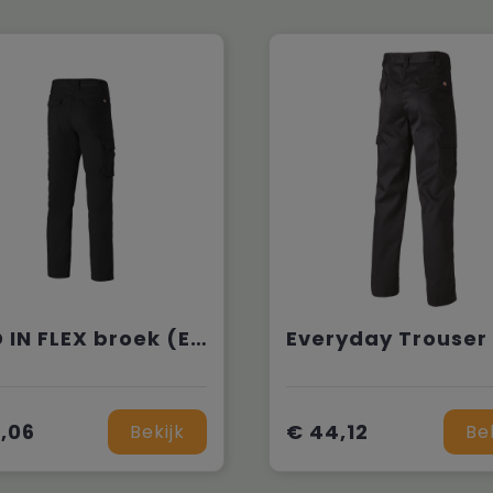
LEAD IN FLEX broek (EX. DTR2009)
,06
€ 44,12
Bekijk
Be