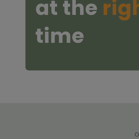
at the
rig
time
O