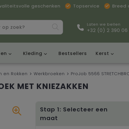
waliteitsvolle geschenken
Topservice
Breed
Laten we bellen
+32 (0) 2 390 06
sen
Kleding
Bestsellers
Kerst
n en Rokken
Werkbroeken
ProJob 5566 STRETCHBRO
OEK MET KNIEZAKKEN
Stap 1: Selecteer een
maat