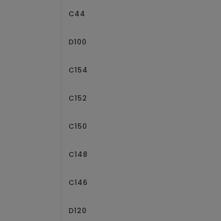
C44
D100
C154
C152
C150
C148
C146
D120