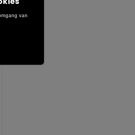
okies
 omgang van