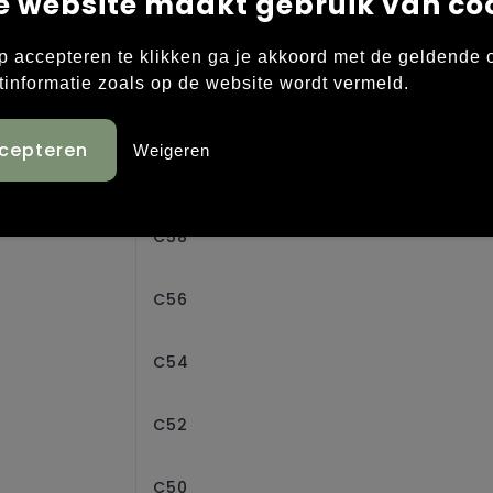
e website maakt gebruik van co
D84
p accepteren te klikken ga je akkoord met de geldende
tinformatie zoals op de website wordt vermeld.
C62
Weigeren
C60
C58
C56
C54
C52
C50