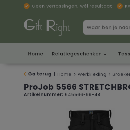
Geen verrassingen, wél resultaat
K
Home
Relatiegeschenken
Tas
Ga terug
|
Home
Werkkleding
Broeke
ProJob 5566 STRETCHBR
Artikelnummer:
645566-99-44