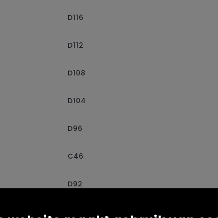
D116
D112
D108
D104
D96
C46
D92
D88