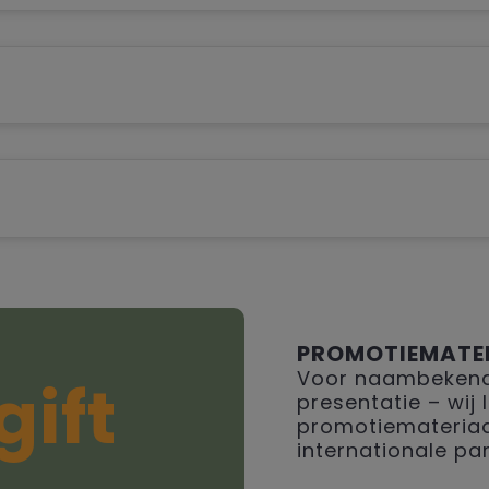
PROMOTIEMATE
Voor naambekendh
gift
presentatie – wij
promotiemateriaal
internationale par