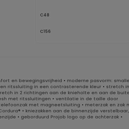
C48
C156
omfort en bewegingsvrijheid • moderne pasvorm: small
n ritssluiting in een contrasterende kleur • stretch i
stretch in 2 richtingen aan de knieholte en aan de bui
h met ritssluitingen • ventilatie in de taille door
 telefoonzak met magneetsluiting • meterzak en zak 
ordura® • kniezakken aan de binnenzijde verstelbaar
enzijde • geborduurd Projob logo op de achterzak •