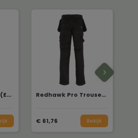
Everyday Trouser (EX. DED247)
Redhawk Pro Trousers (EX. DWD801)
€ 61,76
kijk
Bekijk