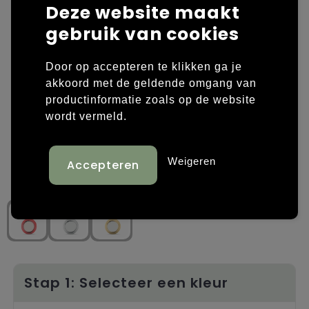
Deze website maakt
Laptop hoezen en tassen
Overige kleding
gebruik van cookies
Overige tassen
Polo's
Door op accepteren te klikken ga je
akkoord met de geldende omgang van
Papieren tassen
Sweaters bedrukken
productinformatie zoals op de website
wordt vermeld.
Promotietassen
T-shirts bedrukken
Reistassen
Vesten bedrukken
Weigeren
Rugzakken
Schoenen bedrukken
Schoudertassen
Strandtassen
Tassen voor sport
Stap 1: Selecteer een kleur