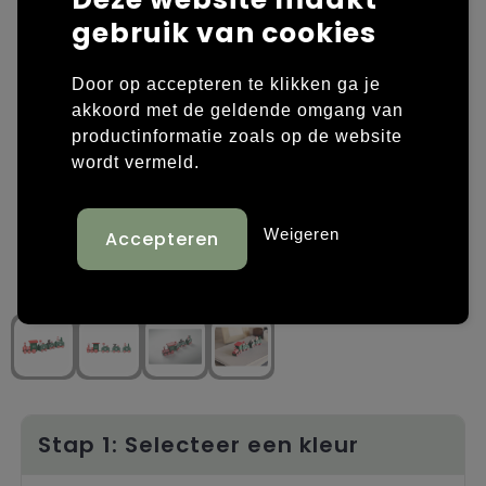
gebruik van cookies
Laptop hoezen en tassen
Overige kleding
Door op accepteren te klikken ga je
Overige tassen
Polo's
akkoord met de geldende omgang van
productinformatie zoals op de website
Papieren tassen
Sweaters bedrukken
wordt vermeld.
Promotietassen
T-shirts bedrukken
Weigeren
Reistassen
Vesten bedrukken
Rugzakken
Schoenen bedrukken
Schoudertassen
Strandtassen
Tassen voor sport
Stap 1: Selecteer een kleur