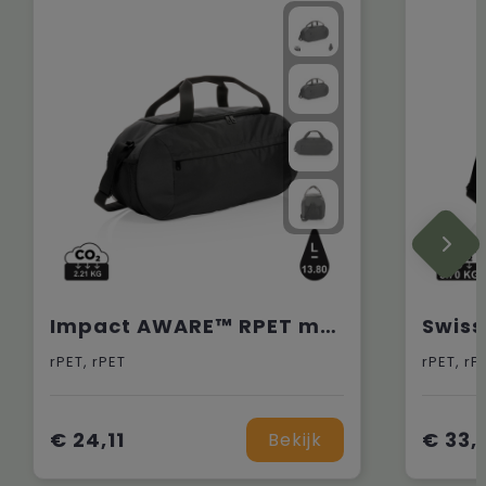
Impact AWARE™ RPET moderne sporttas
rPET, rPET
rPET, rP
€ 24,11
€ 33,
Bekijk