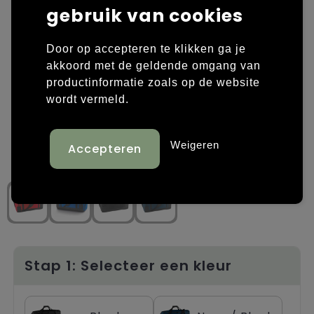
gebruik van cookies
Laptop hoezen en tassen
Overige kleding
Door op accepteren te klikken ga je
Overige tassen
Polo's
akkoord met de geldende omgang van
productinformatie zoals op de website
Papieren tassen
Sweaters bedrukken
wordt vermeld.
Promotietassen
T-shirts bedrukken
Weigeren
Reistassen
Vesten bedrukken
Rugzakken
Schoenen bedrukken
Schoudertassen
Strandtassen
Stap 1: Selecteer een kleur
Tassen voor sport