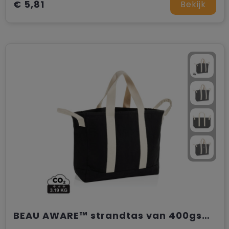
€ 5,81
Bekijk
BEAU AWARE™ strandtas van 400gsm gerecycled canvas