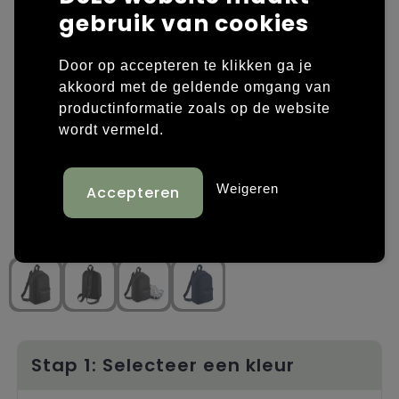
gebruik van cookies
Laptop hoezen en tassen
Overige kleding
Door op accepteren te klikken ga je
Overige tassen
Polo's
akkoord met de geldende omgang van
productinformatie zoals op de website
Papieren tassen
Sweaters bedrukken
wordt vermeld.
Promotietassen
T-shirts bedrukken
Weigeren
Reistassen
Vesten bedrukken
Rugzakken
Schoenen bedrukken
Schoudertassen
Strandtassen
Tassen voor sport
Stap 1: Selecteer een kleur