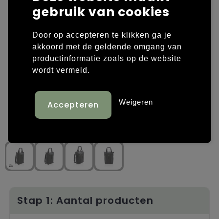
gebruik van cookies
Laptop hoezen en tassen
Overige kleding
Door op accepteren te klikken ga je
Overige tassen
Polo's
akkoord met de geldende omgang van
productinformatie zoals op de website
Papieren tassen
Sweaters bedrukken
wordt vermeld.
Promotietassen
T-shirts bedrukken
Weigeren
Reistassen
Vesten bedrukken
Rugzakken
Schoenen bedrukken
Schoudertassen
Strandtassen
Tassen voor sport
Stap 1: Aantal producten