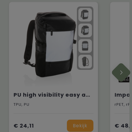
PU high visibility easy access 15.6" laptoprugzak
TPU, PU
rPET, rP
€ 24,11
€ 48,
Bekijk