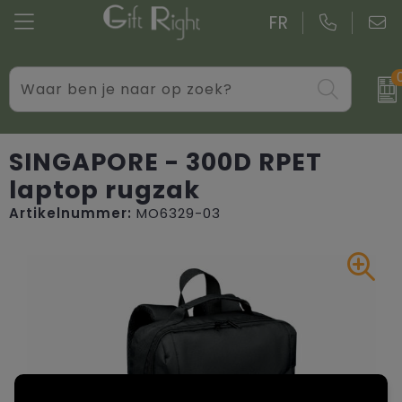
FR
Drinkwaren
Aktetassen
Blazers
Standaard kerstpakketten
Gadgets
Boodschappentassen bedrukken
Bodywarmers
Kerstpakketten op maat
SINGAPORE - 300D RPET
laptop rugzak
Giveaways bedrukken
Goodiebags
Caps, Hoeden en Mutsen
Artikelnummer:
MO6329-03
Kantoor
Jute tassen
Dekens, Fleecedekens en Kussens
Persoonlijke verzorging
Katoenen draagtassen bedrukken
Handschoenen en Sjaals
Schrijfwaren
Kledingtassen
Jassen
Overige relatiegeschenken
Koeltassen en Koelboxen
Kledingaccessoires
Koffers en trolleys
Overhemden bedrukken