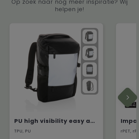
Op zoek naar nog meer inspiratie? Wij
helpen je!
PU high visibility easy access 15.6" laptoprugzak
TPU, PU
rPET, rP