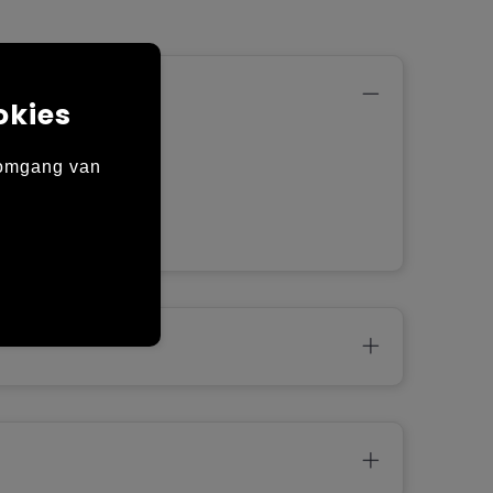
okies
al en
 omgang van
van
an de