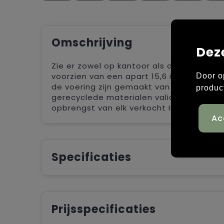
Omschrijving
Dez
Zie er zowel op kantoor als daarbuiten g
voorzien van een apart 15,6 inch laptopv
Door o
de voering zijn gemaakt van gerecycled 
produc
gerecyclede materialen valideert. Elke za
opbrengst van elk verkocht Impact-prod
Specificaties
Prijsspecificaties