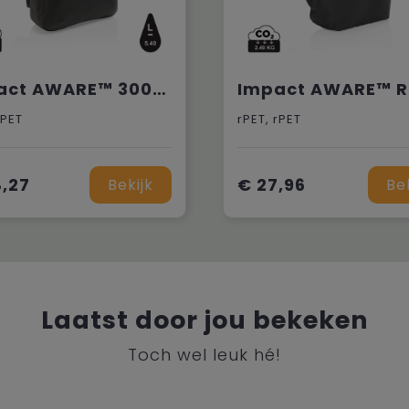
Impact AWARE™ 300D two tone deluxe 15.6" laptoprugzak
rPET
rPET, rPET
,27
€ 27,96
Bekijk
Be
Laatst door jou bekeken
Toch wel leuk hé!