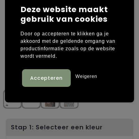
Deze website maakt
Laptop hoezen en tassen
Overige kleding
gebruik van cookies
Overige tassen
Polo's
Door op accepteren te klikken ga je
Papieren tassen
Sweaters bedrukken
akkoord met de geldende omgang van
productinformatie zoals op de website
Promotietassen
T-shirts bedrukken
wordt vermeld.
Reistassen
Vesten bedrukken
Weigeren
Rugzakken
Schoenen bedrukken
Schoudertassen
Strandtassen
Tassen voor sport
Stap 1: Selecteer een kleur