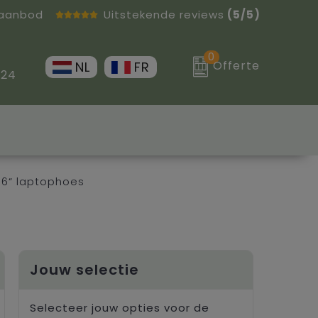
 aanbod
Uitstekende reviews
(5/5)
0
Offerte
NL
FR
 24
6“ laptophoes
Jouw selectie
Selecteer jouw opties voor de