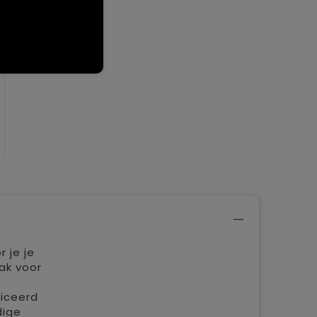
 je je
ak voor
ficeerd
dige