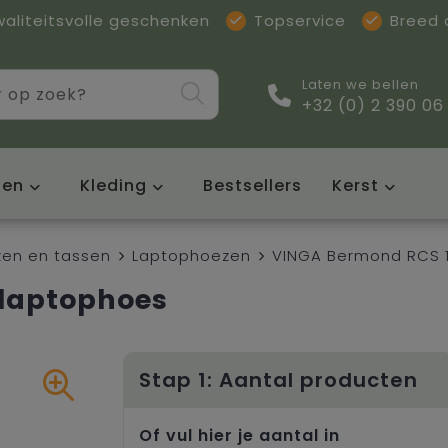
waliteitsvolle geschenken
Topservice
Breed
Laten we bellen
+32 (0) 2 390 06
sen
Kleding
Bestsellers
Kerst
en en tassen
Laptophoezen
VINGA Bermond RCS 1
 laptophoes
Stap 1: Aantal producten
Of vul hier je aantal in