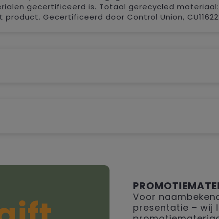
alen gecertificeerd is. Totaal gerecycled materiaal:
product. Gecertificeerd door Control Union, CU11622
PROMOTIEMATE
Voor naambekendh
gift
presentatie – wij
promotiemateriaal