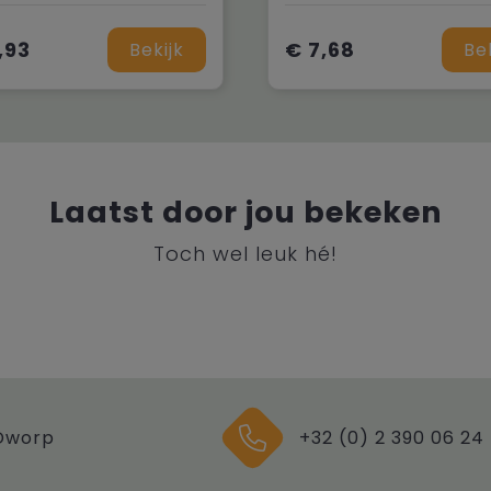
,93
€ 7,68
Bekijk
Be
Laatst door jou bekeken
Toch wel leuk hé!
Dworp
+32 (0) 2 390 06 24