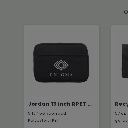
O
Jordan 13 inch RPET Laptop Sleeve laptophoes
5407
op voorraad
57
op 
Polyester, rPET
gerec