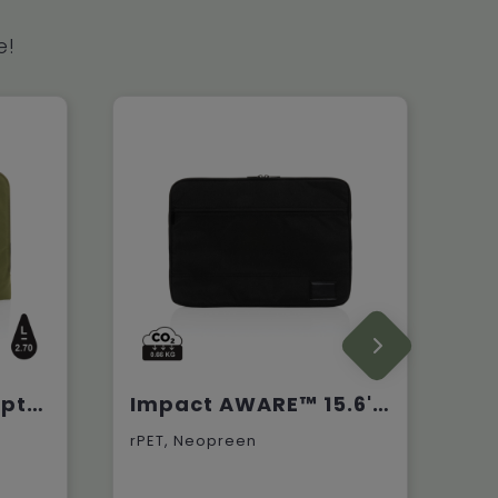
e!
Impact Aware™ laptop 15.6" minimalistische laptophoes
Impact AWARE™ 15.6' laptophoes
rPET, Neopreen