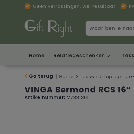
Geen verrassingen, wél resultaat
K
Home
Relatiegeschenken
Tas
Ga terug
|
Home
Tassen
Laptop hoez
VINGA Bermond RCS 16“
Artikelnummer:
V7881301