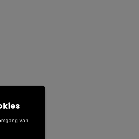
okies
 omgang van