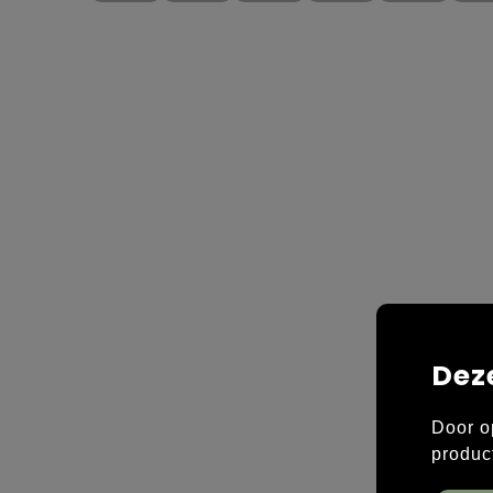
Dez
Door o
produc