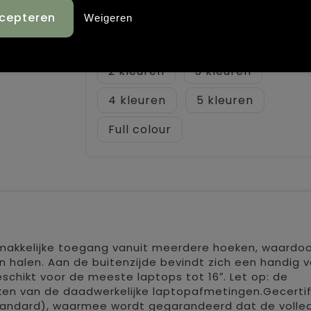
artikel achterzijde (220 x 150
mm)
Weigeren
Onbewerkt
1
2
3
4
5
Full colour
makkelijke toegang vanuit meerdere hoeken, waardoor
n halen. Aan de buitenzijde bevindt zich een handig v
schikt voor de meeste laptops tot 16″. Let op: de
ken van de daadwerkelijke laptopafmetingen.Gecerti
tandard), waarmee wordt gegarandeerd dat de volle