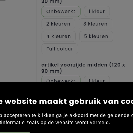
30 mm)
Onbewerkt
1
2
3
4
5
Full colour
artikel voorzijde midden (120 x
90 mm)
Onbewerkt
1
2
3
e website maakt gebruik van co
4
5
p accepteren te klikken ga je akkoord met de geldende
Full colour
tinformatie zoals op de website wordt vermeld.