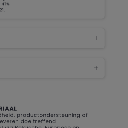
 41%
21.
RIAAL
eid, productondersteuning of
 leveren doeltreffend
 via Belgische, Europese en