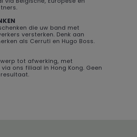
 via Belgische, Europese en
tners.
NKEN
geschenken die uw band met
erkers versterken. Denk aan
merken als Cerruti en Hugo Boss.
werp tot afwerking, met
 via ons filiaal in Hong Kong. Geen
resultaat.