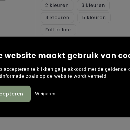
2
3
4
5
Full colour
Back (230 mm x 300mm)
e website maakt gebruik van co
Onbewerkt
1
2
3
p accepteren te klikken ga je akkoord met de geldende
tinformatie zoals op de website wordt vermeld.
4
5
Full colour
Weigeren