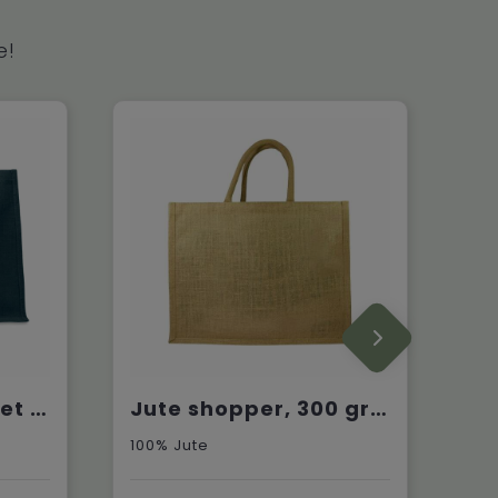
e!
AURA - Jute tas met katoenen hengsels
Jute shopper, 300 gr/m²
100% Jute