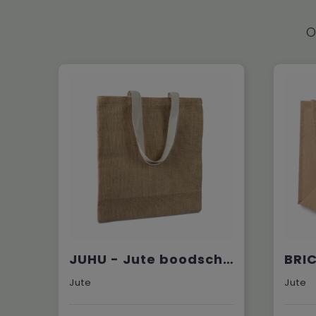
O
JUHU - Jute boodschappentas
Jute
Jute