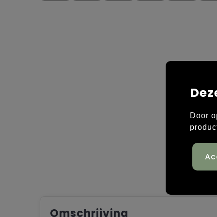
Dez
Door o
produc
Omschrijving