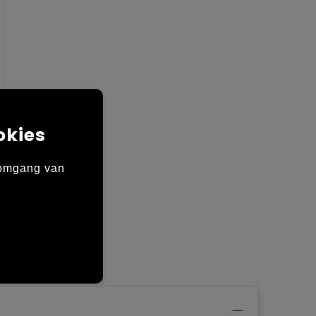
okies
 omgang van