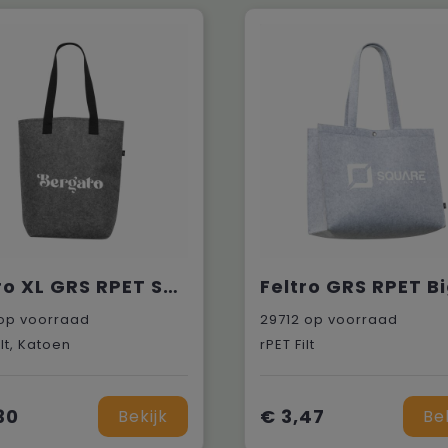
Feltro XL GRS RPET Shopper
op voorraad
29712
op voorraad
ilt, Katoen
rPET Filt
30
€ 3,47
Bekijk
Be