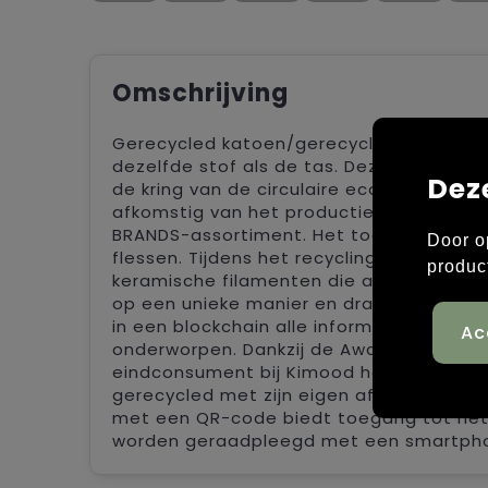
Omschrijving
Gerecycled katoen/gerecycled polyester
dezelfde stof als de tas. Deze tas is ond
Dez
de kring van de circulaire economie in de
afkomstig van het productieafval van de
BRANDS-assortiment. Het toegevoegde pol
Door o
flessen. Tijdens het recyclingproces wo
produc
keramische filamenten die als een unieke
op een unieke manier en dragen daardoo
in een blockchain alle informatie opsla
onderworpen. Dankzij de Aware™-tracert
eindconsument bij Kimood het hele prod
gerecycled met zijn eigen afval, zonder 
met een QR-code biedt toegang tot het 
worden geraadpleegd met een smartph