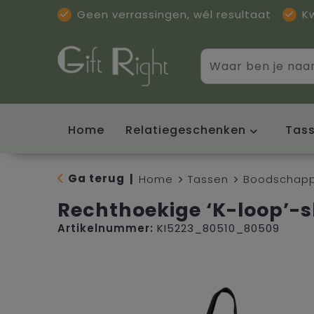
Geen verrassingen, wél resultaat
K
Home
Relatiegeschenken
Tas
Ga terug
|
Home
Tassen
Boodschapp
Rechthoekige ‘K-loop’-
Artikelnummer:
KI5223_80510_80509