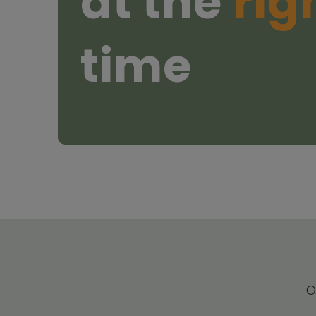
at the
rig
time
O