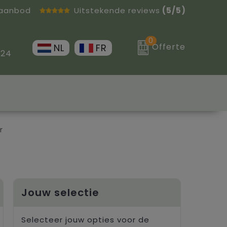
 aanbod
Uitstekende reviews
(5/5)
0
Offerte
NL
FR
 24
r
Jouw selectie
Selecteer jouw opties voor de