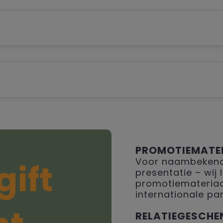
PROMOTIEMATE
Voor naambekendh
gift
presentatie – wij
promotiemateriaal
internationale par
RELATIEGESCHE