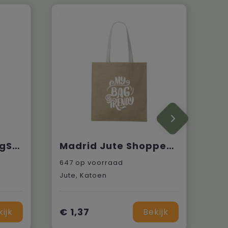
Feltro GRS RPET BigShopper winkeltas
Madrid Jute Shopper (320 g/m²) winkeltas
647
op voorraad
Jute, Katoen
€ 1,37
kijk
Bekijk