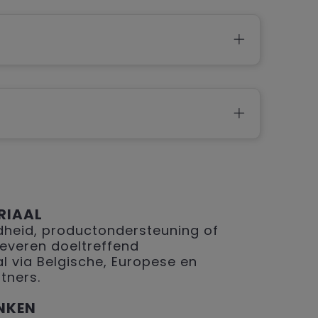
RIAAL
eid, productondersteuning of
 leveren doeltreffend
 via Belgische, Europese en
tners.
NKEN