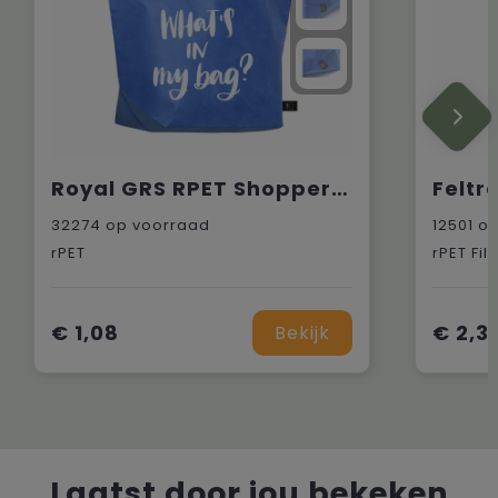
Royal GRS RPET Shopper (80 g/m²)
32274
op voorraad
12501
op
rPET
rPET Fil
€ 1,08
€ 2,3
Bekijk
Laatst door jou bekeken