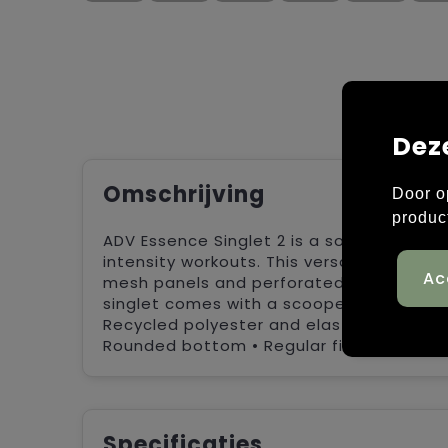
Dez
Omschrijving
Door o
produc
ADV Essence Singlet 2 is a soft and funct
intensity workouts. This versatile single
mesh panels and perforated details for e
singlet comes with a scooped racerback
Recycled polyester and elastane • Mesh 
Rounded bottom • Regular fit
Specificaties