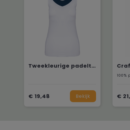
Tweekleurige padeltop voor dames
Craf
100% 
€ 19,48
€ 21
Bekijk