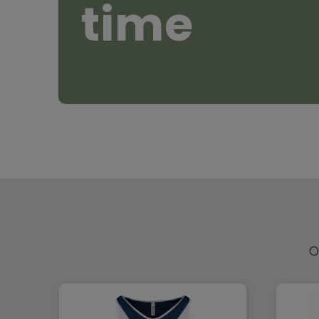
time
O