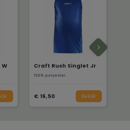
t W
Craft Rush Singlet Jr
100% polyester.
€ 16,50
kijk
Bekijk