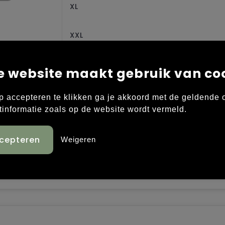
XL
XXL
e website maakt gebruik van co
p accepteren te klikken ga je akkoord met de geldende
tinformatie zoals op de website wordt vermeld.
ional training singlet designed for most types of high
t is made of recycled polyester and elastane and feat
Weigeren
nhanced ventilation. In addition, this advanced train
 design for optimal comfort and freedom of movemen
panels and perforated details • Scooped racerback d