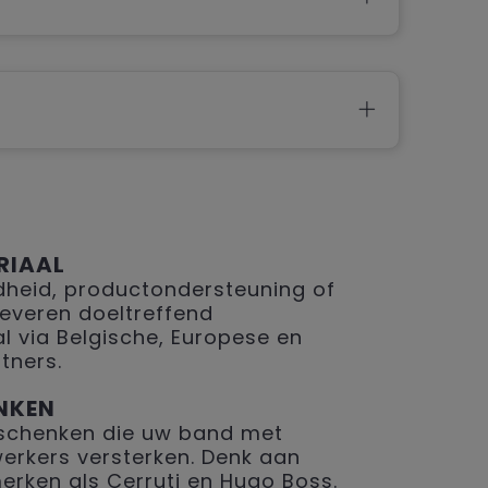
RIAAL
eid, productondersteuning of
 leveren doeltreffend
 via Belgische, Europese en
tners.
NKEN
geschenken die uw band met
erkers versterken. Denk aan
merken als Cerruti en Hugo Boss.