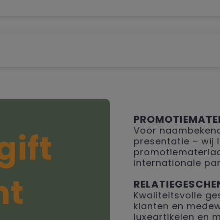
PROMOTIEMATE
Voor naambekendh
gift
presentatie – wij
promotiemateriaal
internationale par
ht
RELATIEGESCHE
Kwaliteitsvolle 
klanten en medew
luxeartikelen en 