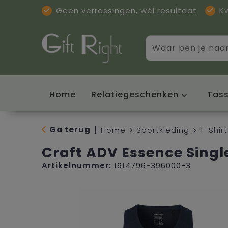
Geen verrassingen, wél resultaat
K
Home
Relatiegeschenken
Tas
Ga terug
|
Home
Sportkleding
T-Shirt
Craft ADV Essence Singl
Artikelnummer:
1914796-396000-3