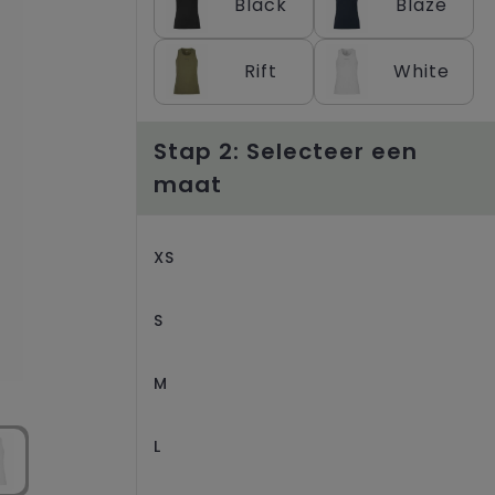
Black
Blaze
Rift
White
Stap 2: Selecteer een
maat
XS
S
M
L