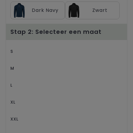
Trolleys
Dark Navy
Zwart
Stap 2: Selecteer een maat
S
M
L
XL
XXL