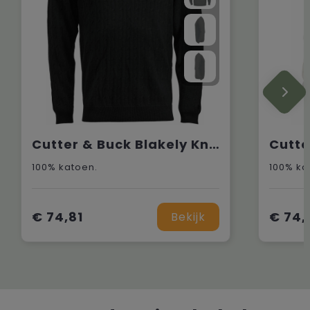
Cutter & Buck Blakely Knitted Sweater Heren
100% katoen.
100% ka
€ 74,81
€ 74,
Bekijk