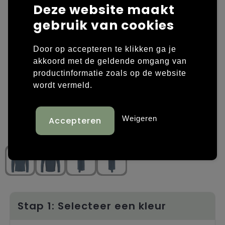
Deze website maakt
Laptop hoezen en tassen
Overige kleding
gebruik van cookies
Overige tassen
Polo's
Door op accepteren te klikken ga je
akkoord met de geldende omgang van
Papieren tassen
Sweaters bedrukken
productinformatie zoals op de website
wordt vermeld.
Promotietassen
T-shirts bedrukken
Reistassen
Vesten bedrukken
Weigeren
Rugzakken
Schoenen bedrukken
Schoudertassen
Strandtassen
Tassen voor sport
Stap 1: Selecteer een kleur