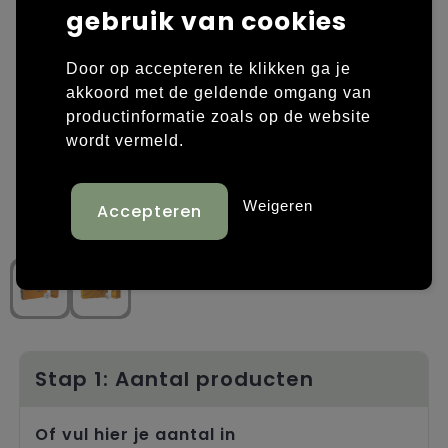
gebruik van cookies
Laptop hoezen en tassen
Overige kleding
Door op accepteren te klikken ga je
Overige tassen
Polo's
akkoord met de geldende omgang van
productinformatie zoals op de website
Papieren tassen
Sweaters bedrukken
wordt vermeld.
Promotietassen
T-shirts bedrukken
Weigeren
Reistassen
Vesten bedrukken
Rugzakken
Schoenen bedrukken
Schoudertassen
Strandtassen
Stap 1: Aantal producten
Tassen voor sport
Of vul hier je aantal in