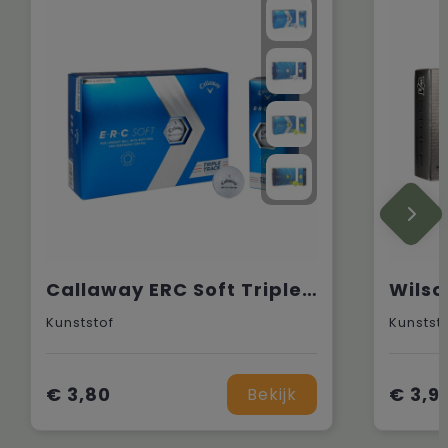
Callaway ERC Soft Triple Track
Wilso
Kunststof
Kunstst
€ 3,80
€ 3,9
Bekijk