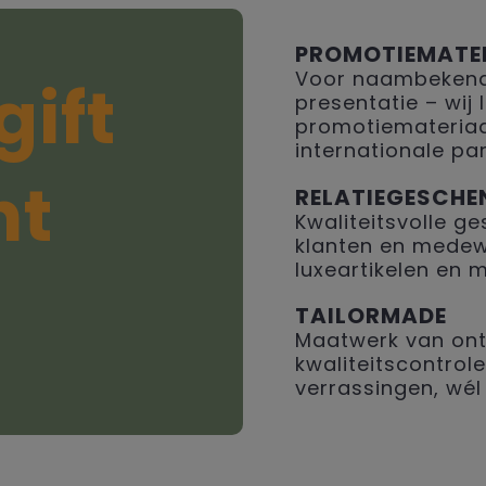
PROMOTIEMATE
Voor naambekendh
gift
presentatie – wij
promotiemateriaal
internationale par
ht
RELATIEGESCHE
Kwaliteitsvolle 
klanten en medew
luxeartikelen en 
TAILORMADE
Maatwerk van ont
kwaliteitscontrole
verrassingen, wél 