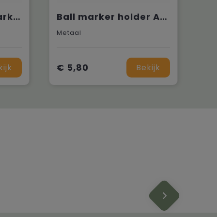
Poker chip ball marker Vegas
Ball marker holder Atomic
Metaal
€ 5,80
kijk
Bekijk