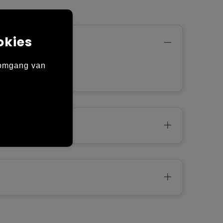
okies
 omgang van