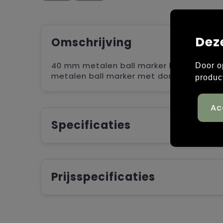
Dez
Omschrijving
40 mm metalen ball marker houder voorz
Door o
metalen ball marker met doming
produc
Specificaties
Prijsspecificaties