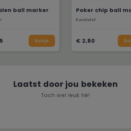
len ball marker
l
Kunststof
15
€ 2,80
Bekijk
Be
Laatst door jou bekeken
Toch wel leuk hé!