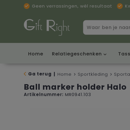
Geen verrassingen, wél resultaat
K
Home
Relatiegeschenken
Tas
Ga terug
|
Home
Sportkleding
Sporta
Ball marker holder Halo
Artikelnummer:
MR0941.103