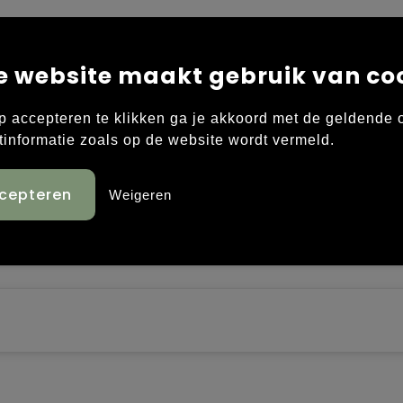
e website maakt gebruik van co
ien van een doming rondom en inclusief een 24 mm
p accepteren te klikken ga je akkoord met de geldende
tinformatie zoals op de website wordt vermeld.
Weigeren