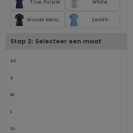
True Purple
White
Woods Melange
Zenith
Stap 2: Selecteer een maat
XS
S
M
L
XL