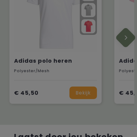
Adidas polo heren
Adida
Polyester/Mesh
Polyest
€ 45,50
€ 45,
Bekijk
Laatst door jou bekeken