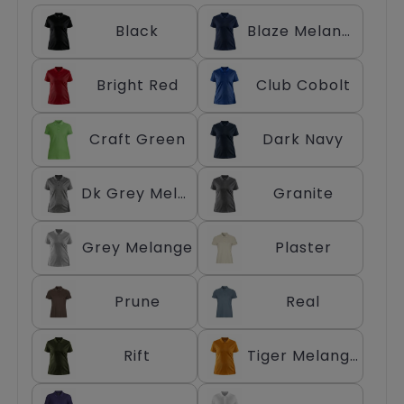
Trolleys
Black
Blaze Melange
Bright Red
Club Cobolt
Craft Green
Dark Navy
Dk Grey Melange
Granite
Grey Melange
Plaster
Prune
Real
Rift
Tiger Melange