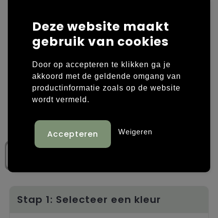
Laptop hoezen en tassen
Overige kleding
Deze website maakt
gebruik van cookies
Overige tassen
Polo's
Papieren tassen
Sweaters bedrukken
Door op accepteren te klikken ga je
akkoord met de geldende omgang van
Promotietassen
T-shirts bedrukken
productinformatie zoals op de website
wordt vermeld.
Reistassen
Vesten bedrukken
Rugzakken
Schoenen bedrukken
Weigeren
Schoudertassen
Strandtassen
Tassen voor sport
Stap 1: Selecteer een kleur