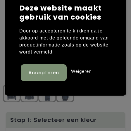
Deze website maakt
Laptop hoezen en tassen
Overige kleding
gebruik van cookies
Overige tassen
Polo's
Door op accepteren te klikken ga je
Papieren tassen
Sweaters bedrukken
akkoord met de geldende omgang van
productinformatie zoals op de website
Promotietassen
T-shirts bedrukken
wordt vermeld.
Reistassen
Vesten bedrukken
Weigeren
Rugzakken
Schoenen bedrukken
Schoudertassen
Strandtassen
Tassen voor sport
Stap 1: Selecteer een kleur