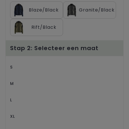
Trolleys
Blaze/Black
Granite/Black
Rift/Black
Stap 2: Selecteer een maat
S
M
L
XL