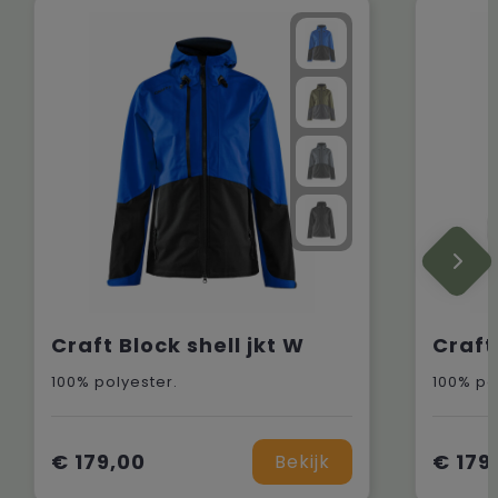
Craft Block shell jkt W
Craft 
100% polyester.
100% po
€ 179,00
€ 179
Bekijk