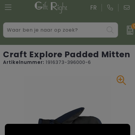
FR
Drinkwaren
Aktetassen
Blazers
Standaard kerstpakketten
Gadgets
Boodschappentassen bedrukken
Bodywarmers
Kerstpakketten op maat
Craft Explore Padded Mitten
Artikelnummer:
1916373-396000-6
Giveaways bedrukken
Goodiebags
Caps, Hoeden en Mutsen
Kantoor
Jute tassen
Dekens, Fleecedekens en Kussens
Persoonlijke verzorging
Katoenen draagtassen bedrukken
Handschoenen en Sjaals
Schrijfwaren
Kledingtassen
Jassen
Overige relatiegeschenken
Koeltassen en Koelboxen
Kledingaccessoires
Koffers en trolleys
Overhemden bedrukken