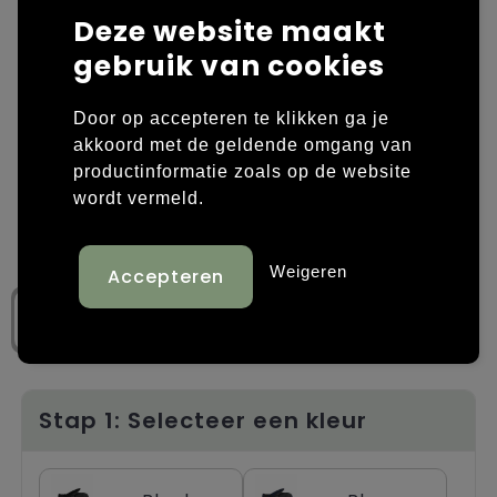
Deze website maakt
Laptop hoezen en tassen
Overige kleding
gebruik van cookies
Overige tassen
Polo's
Door op accepteren te klikken ga je
Papieren tassen
Sweaters bedrukken
akkoord met de geldende omgang van
productinformatie zoals op de website
Promotietassen
T-shirts bedrukken
wordt vermeld.
Reistassen
Vesten bedrukken
Weigeren
Rugzakken
Schoenen bedrukken
Schoudertassen
Strandtassen
Stap 1: Selecteer een kleur
Tassen voor sport