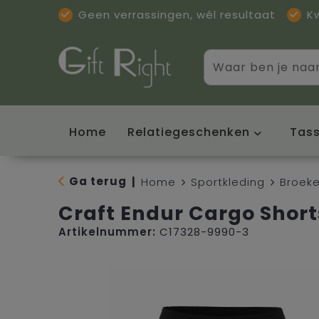
Geen verrassingen, wél resultaat
K
Home
Relatiegeschenken
Tas
Ga terug
|
Home
Sportkleding
Broek
Craft Endur Cargo Short
Artikelnummer:
C17328-9990-3