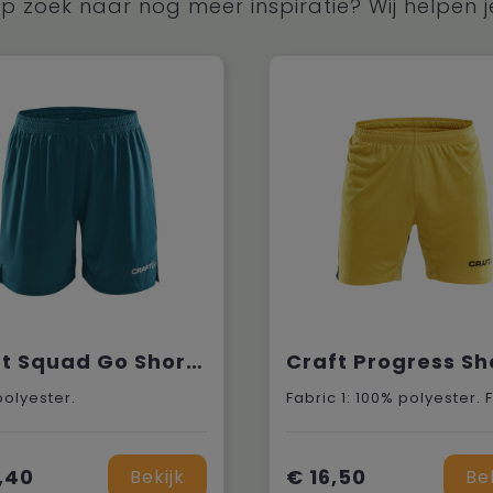
p zoek naar nog meer inspiratie? Wij helpen j
Craft Squad Go Short Solid W
polyester.
,40
€ 16,50
Bekijk
Be