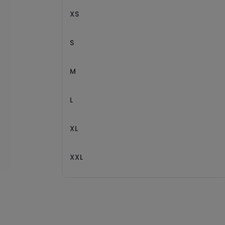
XS
S
M
L
XL
XXL