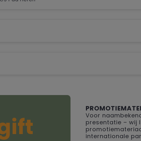
PROMOTIEMATE
Voor naambekendh
gift
presentatie – wij
promotiemateriaal
internationale par