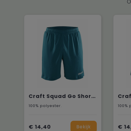
O
Craft Squad Go Short Solid M
100% polyester.
100% 
€ 14,40
€ 14
Bekijk