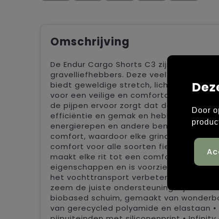
Omschrijving
De Endur Cargo Shorts C3 zijn elastische
gravelliefhebbers. Deze veelzijdige fie
Dez
biedt geweldige stretch, lichaamsregulat
voor een veilige en comfortabele pasvorm
de pijpen ervoor zorgt dat de short stevig
Door o
efficiëntie en gemak en hebben een open 
produc
energierepen en andere benodigdheden k
comfort, waardoor elke grindrit een soepe
comfort voor alle soorten fietsers De Inf
maakt elke rit tot een comfortabele er
eigenschappen en is voorzien van een hy
het vochttransport verbeteren. Dankzij 
zeem de juiste ondersteuning bij alle l
biobased schuim, gemaakt van wonderbon
van gerecycled polyamide en elastaan • 
pijpuiteinden met siliconenprint • Infinit