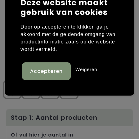
Deze website maakt
gebruik van cookies
Laptop hoezen en tassen
Overige kleding
Overige tassen
Polo's
Door op accepteren te klikken ga je
akkoord met de geldende omgang van
Papieren tassen
Sweaters bedrukken
productinformatie zoals op de website
wordt vermeld.
Promotietassen
T-shirts bedrukken
Reistassen
Vesten bedrukken
Weigeren
Rugzakken
Schoenen bedrukken
Schoudertassen
Strandtassen
Stap 1: Aantal producten
Tassen voor sport
Of vul hier je aantal in