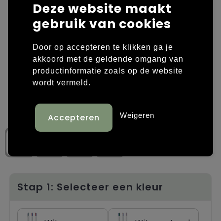
Deze website maakt
Laptop hoezen en tassen
Overige kleding
gebruik van cookies
Overige tassen
Polo's
Door op accepteren te klikken ga je
akkoord met de geldende omgang van
Papieren tassen
Sweaters bedrukken
productinformatie zoals op de website
wordt vermeld.
Promotietassen
T-shirts bedrukken
Reistassen
Vesten bedrukken
Weigeren
Rugzakken
Schoenen bedrukken
Schoudertassen
Strandtassen
Stap 1: Selecteer een kleur
Tassen voor sport