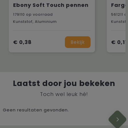
Ebony Soft Touch pennen
Farg
179110
op voorraad
561211
o
Kunststof, Aluminium
Kunstst
€ 0,38
€ 0,11
Bekijk
Laatst door jou bekeken
Toch wel leuk hé!
Geen resultaten gevonden.