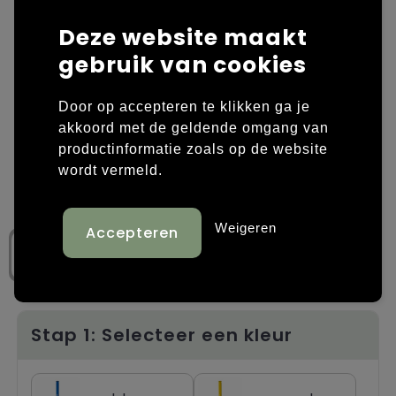
Deze website maakt
Laptop hoezen en tassen
Overige kleding
gebruik van cookies
Overige tassen
Polo's
Door op accepteren te klikken ga je
Papieren tassen
Sweaters bedrukken
akkoord met de geldende omgang van
productinformatie zoals op de website
Promotietassen
T-shirts bedrukken
wordt vermeld.
Reistassen
Vesten bedrukken
Weigeren
Rugzakken
Schoenen bedrukken
Schoudertassen
Strandtassen
Stap 1: Selecteer een kleur
Tassen voor sport