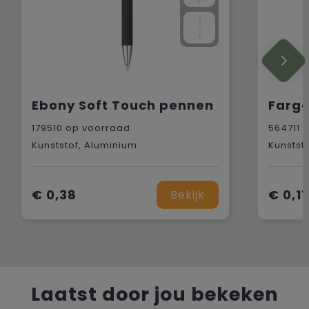
Ebony Soft Touch pennen
Farg
179510
op voorraad
564711
o
Kunststof, Aluminium
Kunstst
€ 0,38
€ 0,11
Bekijk
Laatst door jou bekeken