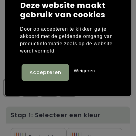
Deze website maakt
Laptop hoezen en tassen
Overige kleding
gebruik van cookies
Overige tassen
Polo's
Door op accepteren te klikken ga je
akkoord met de geldende omgang van
Papieren tassen
Sweaters bedrukken
productinformatie zoals op de website
wordt vermeld.
Promotietassen
T-shirts bedrukken
Reistassen
Vesten bedrukken
Weigeren
Rugzakken
Schoenen bedrukken
Schoudertassen
Strandtassen
Stap 1: Selecteer een kleur
Tassen voor sport