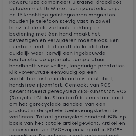
PowerCruze combineert ultrasnel draadloos
opladen met 15 W met een ijzersterke grip:
de 15 krachtige geïntegreerde magneten
houden je telefoon stevig vast in zowel
horizontale als verticale richting, en
bediening met één hand maakt het
bevestigen en verwijderen moeiteloos. Een
geïntegreerde led geeft de laadstatus
duidelijk weer, terwijl een ingebouwde
koelfunctie de optimale temperatuur
handhaaft voor veilige, langdurige prestaties.
Klik PowerCruze eenvoudig op een
ventilatierooster in de auto voor stabiel,
handsfree rijcomfort. Gemaakt van RCS-
gecertificeerd gerecycled ABS-kunststof. RCS
(Recycled Claim Standard) is een standaard
om het gerecyclede aandeel van een
product in de gehele toeleveringsketen te
verifiëren. Totaal gerecycled aandeel: 63% op
basis van het totale artikelgewicht. Artikel en
accessoires zijn PVC-vrij en verpakt in FSC®-
verpakking. De oplader wordt geleverd met