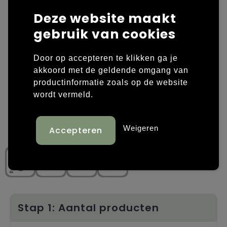
Deze website maakt
Laptop hoezen en tassen
Overige kleding
gebruik van cookies
Overige tassen
Polo's
Door op accepteren te klikken ga je
Papieren tassen
Sweaters bedrukken
akkoord met de geldende omgang van
productinformatie zoals op de website
Promotietassen
T-shirts bedrukken
wordt vermeld.
Reistassen
Vesten bedrukken
Weigeren
Rugzakken
Schoenen bedrukken
Schoudertassen
Strandtassen
Tassen voor sport
Stap 1: Aantal producten