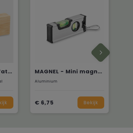
BAMBOO TOOL - Waterpas
MAGNEL - Mini magnetische aluminium wate
al
Aluminium
€ 6,75
kijk
Bekijk