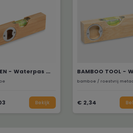
SPIREN - Waterpas met flesopener
oe
bamboe / roestvrij meta
03
€ 2,34
Bekijk
Be