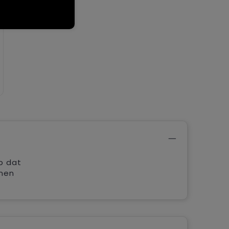
p dat
nnen