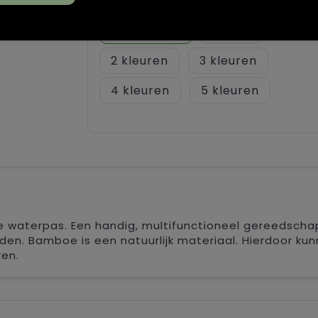
Achterzijde (50mm x 20mm)
Onbewerkt
1
2
3
4
5
waterpas. Een handig, multifunctioneel gereedscha
rden. Bamboe is een natuurlijk materiaal. Hierdoor ku
ren.