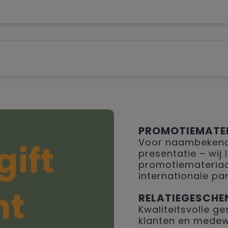
PROMOTIEMATE
Voor naambekendh
gift
presentatie – wij
promotiemateriaal
internationale par
ht
RELATIEGESCHE
Kwaliteitsvolle 
klanten en medew