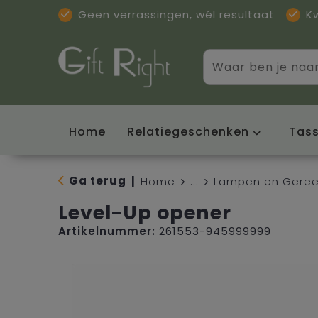
Geen verrassingen, wél resultaat
K
Home
Relatiegeschenken
Tas
Ga terug
|
Home
...
Lampen en Gere
Level-Up opener
Artikelnummer:
261553-945999999