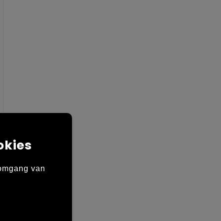
okies
 omgang van