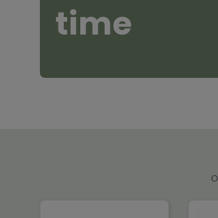
time
O