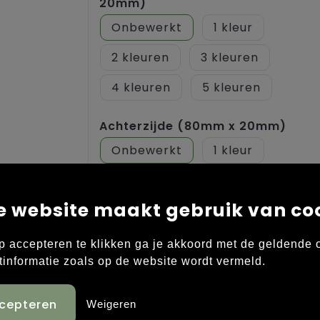
20mm)
Onbewerkt
1
2
3
4
5
Achterzijde (80mm x 20mm)
Onbewerkt
1
2
e website maakt gebruik van co
Voorzijde midden (80mm x
20mm)
p accepteren te klikken ga je akkoord met de geldende
Onbewerkt
1
tinformatie zoals op de website wordt vermeld.
2
Weigeren