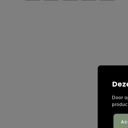
Dez
Door o
produc