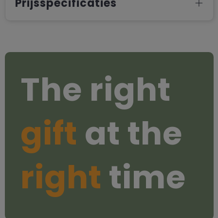
Prijsspecificaties
The right
gift
at the
right
time