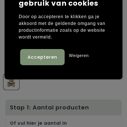
gebruik van cookies
Laptop hoezen en tassen
Overige kleding
Door op accepteren te klikken ga je
Overige tassen
Polo's
akkoord met de geldende omgang van
productinformatie zoals op de website
Papieren tassen
Sweaters bedrukken
wordt vermeld.
Promotietassen
T-shirts bedrukken
Weigeren
Reistassen
Vesten bedrukken
Rugzakken
Schoenen bedrukken
Schoudertassen
Strandtassen
Stap 1: Aantal producten
Tassen voor sport
Of vul hier je aantal in