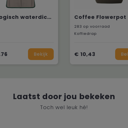
Ecologisch waterdicht uniseks tuinschort
283
op voorraad
Koffiedrap
,76
€ 10,43
Bekijk
Be
Laatst door jou bekeken
Toch wel leuk hé!