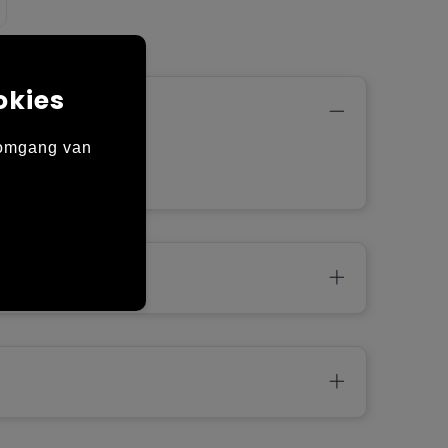
okies
 omgang van