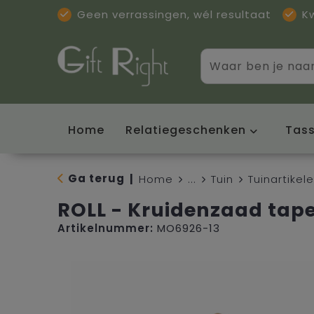
Geen verrassingen, wél resultaat
K
Home
Relatiegeschenken
Tas
Ga terug
|
Home
...
Tuin
Tuinartikel
ROLL - Kruidenzaad tape
Artikelnummer:
MO6926-13