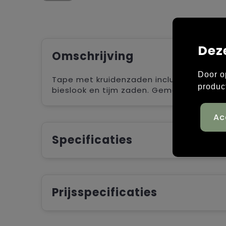
Dez
Omschrijving
Door o
Tape met kruidenzaden inclusief 3 meter s
produc
bieslook en tijm zaden. Gemaakt in de EU
Specificaties
Prijsspecificaties