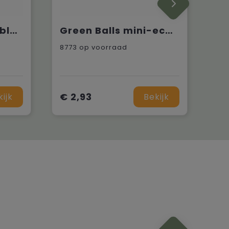
Coffee Flowerpot bloempot
Green Balls mini-ecosysteem
8773
op voorraad
€ 2,93
kijk
Bekijk