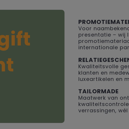
PROMOTIEMATE
Voor naambekendh
gift
presentatie – wij
promotiemateriaal
internationale par
ht
RELATIEGESCHE
Kwaliteitsvolle 
klanten en medew
luxeartikelen en 
TAILORMADE
Maatwerk van ont
kwaliteitscontrole
verrassingen, wél 