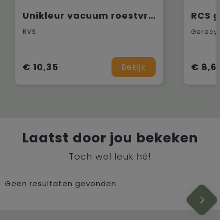
Unikleur vacuum roestvrijstalen fles 750ml
RVS
Gerecyc
€ 10,35
€ 8,6
Bekijk
Laatst door jou bekeken
Toch wel leuk hé!
Geen resultaten gevonden.