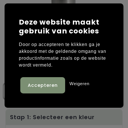
Laptop hoezen en tassen
Overige kleding
Deze website maakt
Overige tassen
Polo's
gebruik van cookies
Papieren tassen
Sweaters bedrukken
Door op accepteren te klikken ga je
Promotietassen
T-shirts bedrukken
akkoord met de geldende omgang van
productinformatie zoals op de website
Reistassen
Vesten bedrukken
wordt vermeld.
Rugzakken
Schoenen bedrukken
Weigeren
Schoudertassen
Strandtassen
Tassen voor sport
Stap 1: Selecteer een kleur