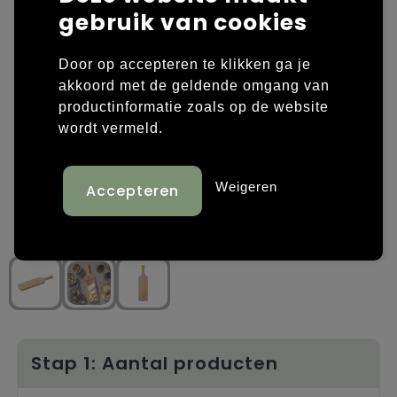
gebruik van cookies
Laptop hoezen en tassen
Overige kleding
Door op accepteren te klikken ga je
Overige tassen
Polo's
akkoord met de geldende omgang van
productinformatie zoals op de website
Papieren tassen
Sweaters bedrukken
wordt vermeld.
Promotietassen
T-shirts bedrukken
Weigeren
Reistassen
Vesten bedrukken
Rugzakken
Schoenen bedrukken
Schoudertassen
Strandtassen
Tassen voor sport
Stap 1: Aantal producten