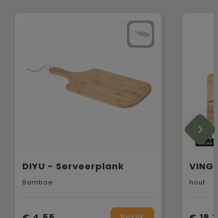
DIYU - Serveerplank
Bamboe
hout
€ 4,55
€ 19,
Bekijk