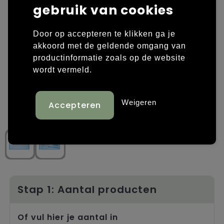
gebruik van cookies
Laptop hoezen en tassen
Overige kleding
Door op accepteren te klikken ga je
Overige tassen
Polo's
akkoord met de geldende omgang van
productinformatie zoals op de website
Papieren tassen
Sweaters bedrukken
wordt vermeld.
Promotietassen
T-shirts bedrukken
Weigeren
Reistassen
Vesten bedrukken
Rugzakken
Schoenen bedrukken
Schoudertassen
Strandtassen
Stap 1: Aantal producten
Tassen voor sport
Of vul hier je aantal in