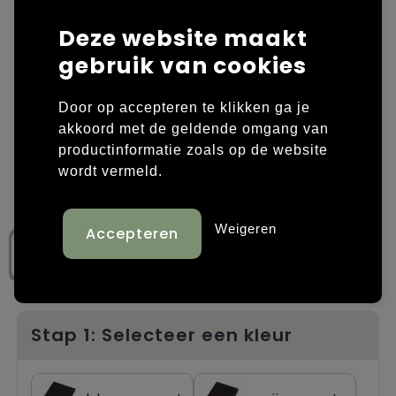
Deze website maakt
Laptop hoezen en tassen
Overige kleding
gebruik van cookies
Overige tassen
Polo's
Door op accepteren te klikken ga je
Papieren tassen
Sweaters bedrukken
akkoord met de geldende omgang van
productinformatie zoals op de website
Promotietassen
T-shirts bedrukken
wordt vermeld.
Reistassen
Vesten bedrukken
Weigeren
Rugzakken
Schoenen bedrukken
Schoudertassen
Strandtassen
Stap 1: Selecteer een kleur
Tassen voor sport