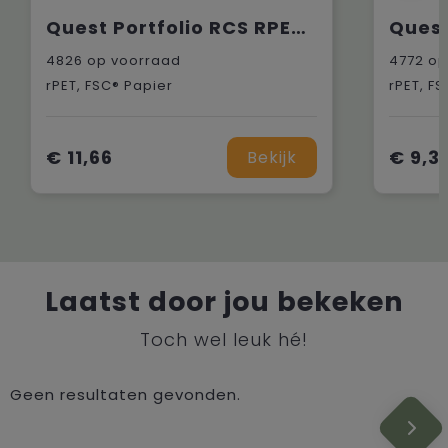
Quest Portfolio RCS RPET A4 documentenmap
4826
op voorraad
4772
op
rPET, FSC® Papier
rPET, F
€ 11,66
€ 9,3
Bekijk
Laatst door jou bekeken
Toch wel leuk hé!
Geen resultaten gevonden.