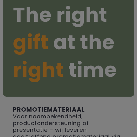
The right
gift
at the
right
time
PROMOTIEMATERIAAL
Voor naambekendheid,
productondersteuning of
presentatie – wij leveren
doeltreffend promotiemateriaal via