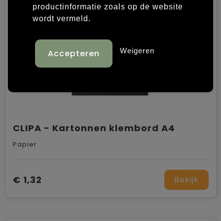
productinformatie zoals op de website
Laptop hoezen en tassen
Overige kleding
wordt vermeld.
Overige tassen
Polo's
Weigeren
Papieren tassen
Sweaters bedrukken
Promotietassen
T-shirts bedrukken
Reistassen
Vesten bedrukken
CLIPA - Kartonnen klembord A4
Rugzakken
Schoenen bedrukken
Papier
Schoudertassen
Strandtassen
€ 1,32
Bekijk
Tassen voor sport