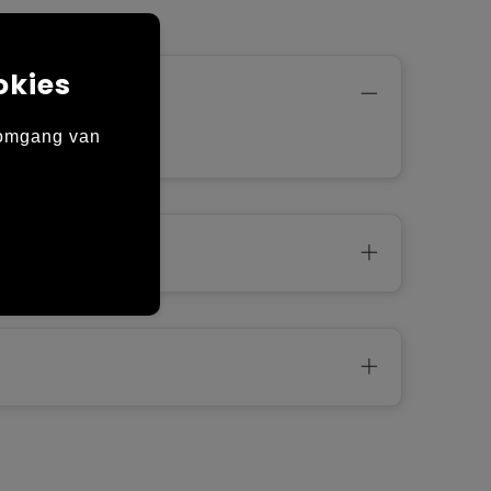
okies
 omgang van