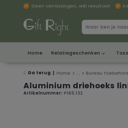
Geen verrassingen, wél resultaat
K
Home
Relatiegeschenken
Tas
Ga terug
|
Home
...
Bureau toebehor
Aluminium driehoeks lin
Artikelnummer:
P165.132