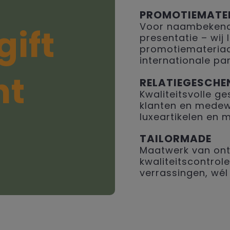
PROMOTIEMATE
Voor naambekendh
gift
presentatie – wij
promotiemateriaal
internationale par
ht
RELATIEGESCHE
Kwaliteitsvolle 
klanten en medew
luxeartikelen en 
TAILORMADE
Maatwerk van ont
kwaliteitscontrole
verrassingen, wél 