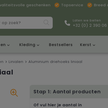
waliteitsvolle geschenken
Topservice
Breed
Laten we bellen
+32 (0) 2 390 06
sen
Kleding
Bestsellers
Kerst
en
Linialen
Aluminium driehoeks liniaal
iaal
Stap 1: Aantal producten
Of vul hier je aantal in