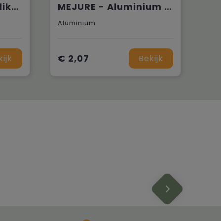
Timberson extra dikke 30cm dubbelzijdige bamboe liniaal
MEJURE - Aluminium waterpasliniaal 30cm
Aluminium
€ 2,07
kijk
Bekijk