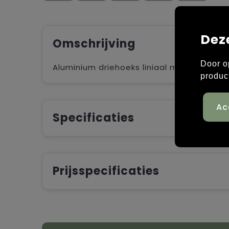
Dez
Omschrijving
Door o
Aluminium driehoeks liniaal met 5 verschille
produc
Specificaties
Prijsspecificaties