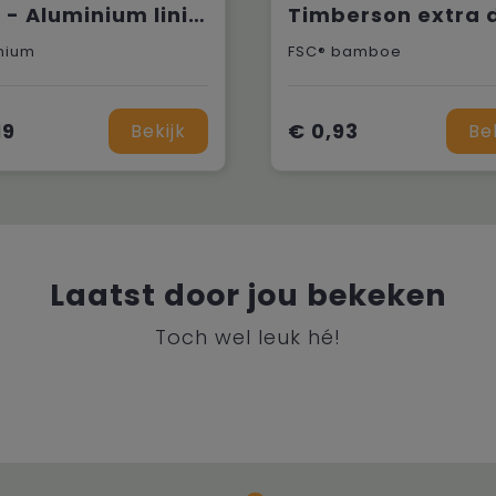
TRIA - Aluminium liniaal 30cm
nium
FSC® bamboe
19
€ 0,93
Bekijk
Be
Laatst door jou bekeken
Toch wel leuk hé!