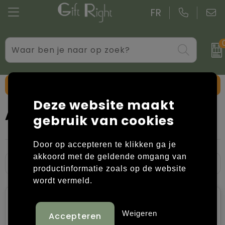
FR
Drinkwaren
Aktetassen
Blazers
Standaard kerstpakketten
Gadgets
Boodschappentassen bedrukken
Bodywarmers
Kerstpakketten op maat
Toon filteropties
Deze website maakt
Giveaways bedrukken
Goodiebags
Caps, Hoeden en Mutsen
Anti-stress wolken
gebruik van cookies
Kantoor
Jute tassen
Dekens, Fleecedekens en Kussens
Door op accepteren te klikken ga je
Persoonlijke verzorging
Katoenen draagtassen bedrukken
Handschoenen en Sjaals
akkoord met de geldende omgang van
productinformatie zoals op de website
Schrijfwaren
Kledingtassen
Jassen
wordt vermeld.
Overige relatiegeschenken
Koeltassen en Koelboxen
Kledingaccessoires
Weigeren
Koffers en trolleys
Overhemden bedrukken