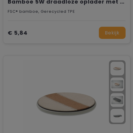
Bamboe 5W draadloze oplader met USB
FSC® bamboe, Gerecycled TPE
€ 5,84
Bekijk