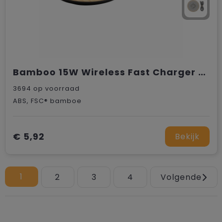
Bamboo 15W Wireless Fast Charger draadloze snellader
3694
op voorraad
ABS, FSC® bamboe
€ 5,92
Bekijk
1
2
3
4
Volgende