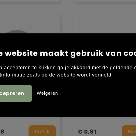
e website maakt gebruik van co
p accepteren te klikken ga je akkoord met de geldende
tinformatie zoals op de website wordt vermeld.
Weigeren
DROP RING - Telefoonhouder ring
l
Hout
78
€ 0,81
Bekijk
Bek