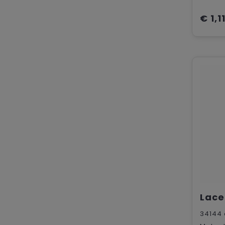
€ 1,1
34144