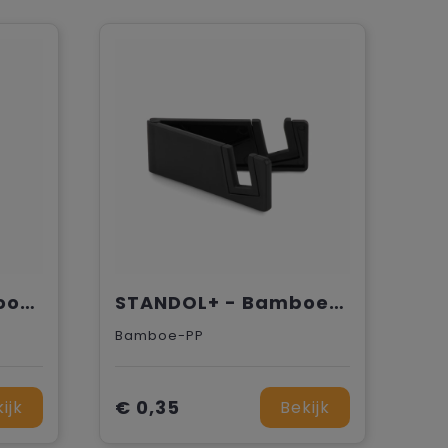
DOT - Ronde telefoonhouder
STANDOL+ - Bamboe/ABS telefoonstandaard
Bamboe-PP
€ 0,35
ijk
Bekijk