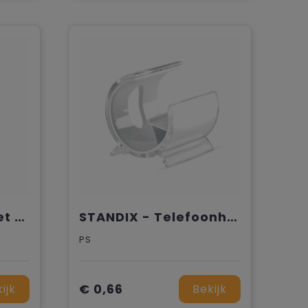
KLEEN SET - Pen met TWS reinigingsset
STANDIX - Telefoonhouder
PS
€ 0,66
ijk
Bekijk