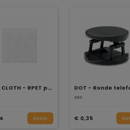
RPET CLOTH - RPET poetsdoekje
ABS
14
€ 0,35
Bekijk
Bek