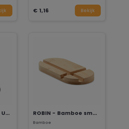
€ 1,16
ijk
Bekijk
PHAN - Draagbare USB-ventilator
ROBIN - Bamboe smartphone houder
Bamboe