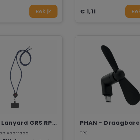
1
€ 1,11
Bekijk
Bek
Lace Lanyard GRS RPET 0,5 cm telefoonkeycord
op voorraad
TPE