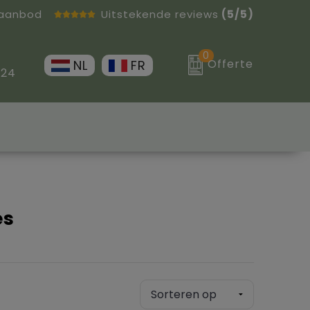
 aanbod
Uitstekende reviews
(5/5)
0
Offerte
NL
FR
 24
es