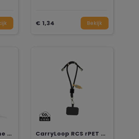
€ 1,34
ijk
Bekijk
Miyo Bamboo Phone Stand telefoonhouder
CarryLoop RCS rPET verstelbare telefoonhouder met polsband