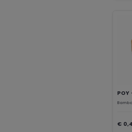
Bamb
€ 0,