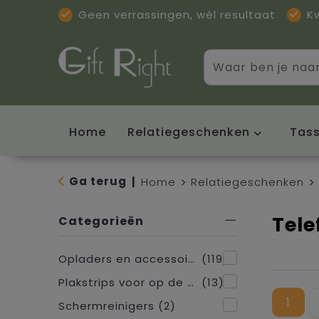
Geen verrassingen, wél resultaat
K
Home
Relatiegeschenken
Tas
Ga terug
|
Home
Relatiegeschenken
Tele
Categorieën
Opladers en accessoires
(119)
Plakstrips voor op de telefoon
(13)
1
Schermreinigers
(2)