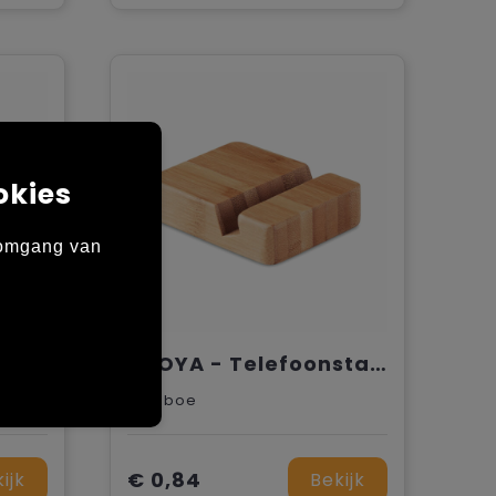
okies
 omgang van
CODE - Telefoonhouder met sleutelring
APOYA - Telefoonstandaard
Bamboe
€ 0,84
ijk
Bekijk