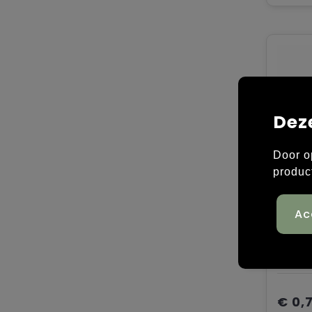
Dez
Door o
produc
Metaa
€ 0,