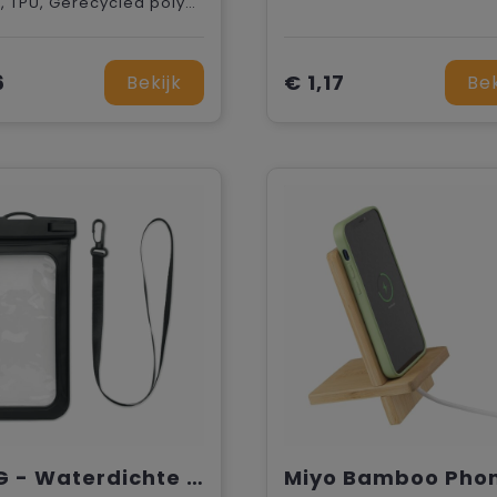
Metaal, TPU, Gerecycled polyester
6
€ 1,17
Bekijk
Bek
SMAG - Waterdichte smartphone hoes