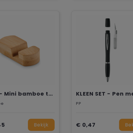
POY - Mini bamboe telefoonhouder
oe
PP
45
€ 0,47
Bekijk
Bek