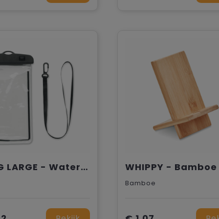
SMAG LARGE - Waterdichte smartphone hoes
Bamboe
92
€ 1,07
Bekijk
Bek