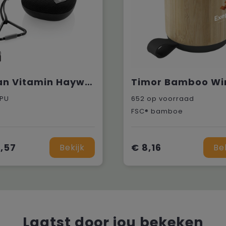
Urban Vitamin Hayward IPX7 draadloze 5W luidspreker
TPU
652
op voorraad
FSC® bamboe
,57
€ 8,16
Bekijk
Be
Laatst door jou bekeken