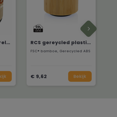
Timor Bamboo Wireless Speaker
RCS gereycled plastic en bamboe 3W draadloze luidspreker
FSC® bamboe, Gerecycled ABS
€ 9,62
kijk
Bekijk