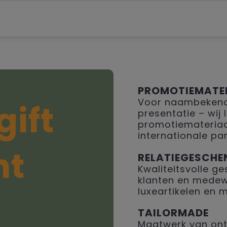
PROMOTIEMATE
Voor naambekendh
gift
presentatie – wij
promotiemateriaal
internationale par
ht
RELATIEGESCHE
Kwaliteitsvolle 
klanten en medew
luxeartikelen en 
TAILORMADE
Maatwerk van ont