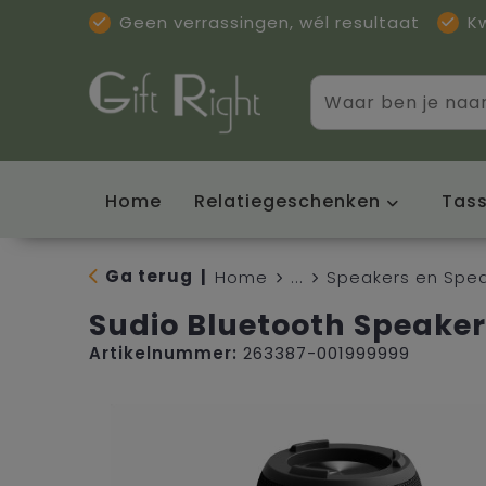
Geen verrassingen, wél resultaat
K
Home
Relatiegeschenken
Tas
Ga terug
|
Home
...
Speakers en Spe
Sudio Bluetooth Speaker
Artikelnummer:
263387-001999999