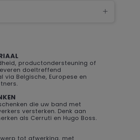
RIAAL
eid, productondersteuning of
 leveren doeltreffend
 via Belgische, Europese en
tners.
NKEN
geschenken die uw band met
erkers versterken. Denk aan
merken als Cerruti en Hugo Boss.
werp tot afwerking, met