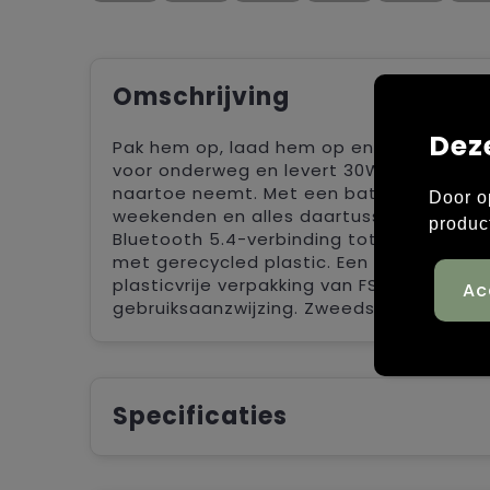
Omschrijving
Dez
Pak hem op, laad hem op en ga op pad. 
voor onderweg en levert 30W krachtig, 
naartoe neemt. Met een batterijduur van
Door o
weekenden en alles daartussenin. De spea
produc
Bluetooth 5.4-verbinding tot 10 meter 
met gerecycled plastic. Een duurzame keu
plasticvrije verpakking van FSC-gecertifi
gebruiksaanzwijzing. Zweeds design, muzi
Specificaties