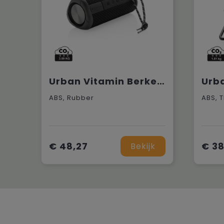
Urban Vitamin Berkeley IPX7 draadloze 10W luidspreker
ABS, Rubber
ABS, 
€ 48,27
€ 38
Bekijk