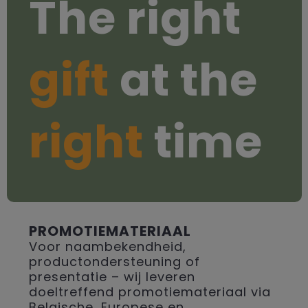
The right
gift
at the
right
time
PROMOTIEMATERIAAL
Voor naambekendheid,
productondersteuning of
presentatie – wij leveren
doeltreffend promotiemateriaal via
Belgische, Europese en