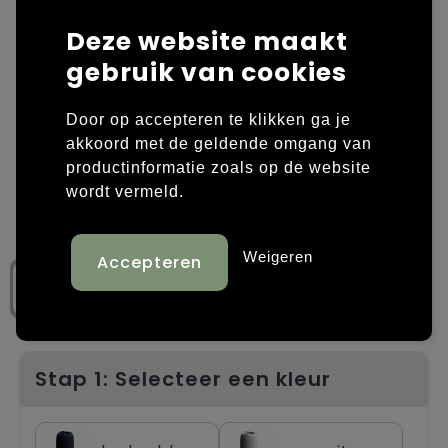
Deze website maakt
Laptop hoezen en tassen
Overige kleding
gebruik van cookies
Overige tassen
Polo's
Door op accepteren te klikken ga je
Papieren tassen
Sweaters bedrukken
akkoord met de geldende omgang van
productinformatie zoals op de website
Promotietassen
T-shirts bedrukken
wordt vermeld.
Reistassen
Vesten bedrukken
Weigeren
Rugzakken
Schoenen bedrukken
Schoudertassen
Strandtassen
Stap 1: Selecteer een kleur
Tassen voor sport