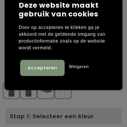
Deze website maakt
Laptop hoezen en tassen
Overige kleding
gebruik van cookies
Overige tassen
Polo's
Door op accepteren te klikken ga je
akkoord met de geldende omgang van
Papieren tassen
Sweaters bedrukken
productinformatie zoals op de website
wordt vermeld.
Promotietassen
T-shirts bedrukken
Reistassen
Vesten bedrukken
Weigeren
Rugzakken
Schoenen bedrukken
Schoudertassen
Strandtassen
Tassen voor sport
Stap 1: Selecteer een kleur