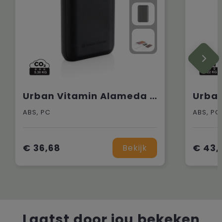
Urban Vitamin Alameda 10.000 mAh 18W PD powerbank
ABS, PC
ABS, PC
€ 36,68
€ 43,
Bekijk
Laatst door jou bekeken