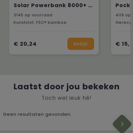
Solar Powerbank 8000+ Wireless Charger externe oplader
3145
op voorraad
4119
op 
Kunststof, FSC® bamboe
Gerecy
€ 20,24
€ 15,
Bekijk
Laatst door jou bekeken
Toch wel leuk hé!
Geen resultaten gevonden.