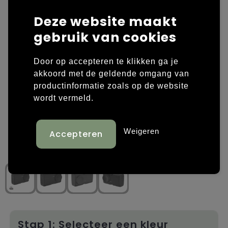
Deze website maakt
Laptop hoezen en tassen
Overige kleding
gebruik van cookies
Overige tassen
Polo's
Door op accepteren te klikken ga je
Papieren tassen
Sweaters bedrukken
akkoord met de geldende omgang van
productinformatie zoals op de website
Promotietassen
T-shirts bedrukken
wordt vermeld.
Reistassen
Vesten bedrukken
Weigeren
Rugzakken
Schoenen bedrukken
Schoudertassen
Strandtassen
Tassen voor sport
Stap 1: Selecteer een kleur