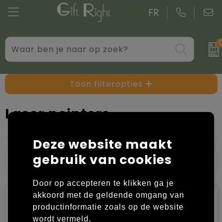
FR
Drinkwaren
Aktetassen
Blazers
Standaard kerstpakketten
Gadgets
Boodschappentassen bedrukken
Bodywarmers
Kerstpakketten op maat
Toon filteropties
Giveaways bedrukken
Goodiebags
Caps, Hoeden en Mutsen
Laser pointers
Kantoor
Jute tassen
Dekens, Fleecedekens en Kussens
Deze website maakt
Persoonlijke verzorging
Katoenen draagtassen bedrukken
Handschoenen en Sjaals
gebruik van cookies
Schrijfwaren
Kledingtassen
Jassen
Door op accepteren te klikken ga je
Overige relatiegeschenken
Koeltassen en Koelboxen
Kledingaccessoires
akkoord met de geldende omgang van
productinformatie zoals op de website
Koffers en trolleys
Overhemden bedrukken
wordt vermeld.