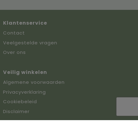
Klantenservice
Contact
Veelgestelde vragen
Over ons
Veilig winkelen
Algemene voorwaarden
Privacyverklaring
Cookiebeleid
Disclaimer
Aanbevolen momenten